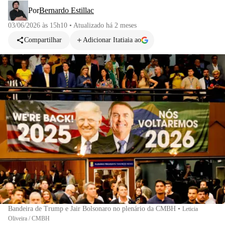
Por
Bernardo Estillac
03/06/2026 às 15h10
•
Atualizado
há 2 meses
Compartilhar
Adicionar Itatiaia ao
Bandeira de Trump e Jair Bolsonaro no plenário da CMBH
•
Leticia
Oliveira / CMBH