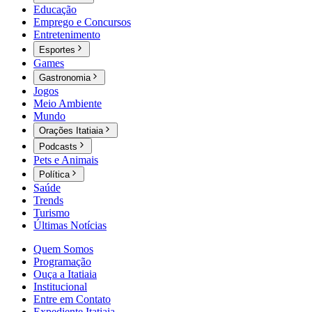
Educação
Emprego e Concursos
Entretenimento
Esportes
Games
Gastronomia
Jogos
Meio Ambiente
Mundo
Orações Itatiaia
Podcasts
Pets e Animais
Política
Saúde
Trends
Turismo
Últimas Notícias
Quem Somos
Programação
Ouça a Itatiaia
Institucional
Entre em Contato
Expediente Itatiaia