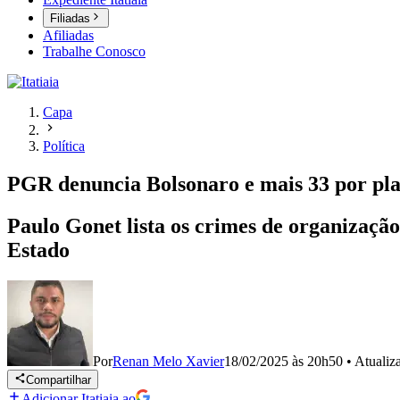
Filiadas
Afiliadas
Trabalhe Conosco
Capa
Política
PGR denuncia Bolsonaro e mais 33 por pla
Paulo Gonet lista os crimes de organização
Estado
Por
Renan Melo Xavier
18/02/2025 às 20h50
•
Atuali
Compartilhar
Adicionar Itatiaia ao