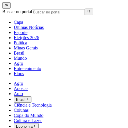
Buscar no portal
Capa
Últimas Notícias
Esporte
Eleições 2026
Política
Minas Gerais
Brasil
Mundo
Agro
Entretenimento
Eloos
Agro
Apostas
Auto
Brasil
Ciência e Tecnologia
Colunas
Copa do Mundo
Cultura e Lazer
Economia