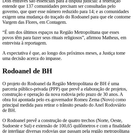
Dois entraves são essenciais para a disputa judicial: a federação
entende que 137 comunidades precisam ser consultadas pelo
governo, que quer esse número reduzido para 14; e as comunidades
exigem uma mudança do traçado do Rodoanel para que ele contorne
Vargem das Flores, em Contagem.
“É um dos últimos espaços na Região Metropolitana que esses
povos têm para fazer seus rituais religiosos”, afirmou Matheus, em
entrevista à reportagem.
A expectativa é que, ao longo dos próximos meses, a Justiça tome
uma decisão acerca do impasse.
Rodoanel de BH
O projeto do Rodoanel da Região Metropolitana de BH é uma
parceria público-privada (PPP) que prevê a elaboração de projetos,
construção e operação da nova rodovia pelo prazo de 30 anos. A
obra foi apontada pelo ex-governador Romeu Zema (Novo) como
principal medida para retirar o trânsito pesado do Anel Rodoviário
de BH.
O Rodoanel prevê a construção de quatro trechos (Norte, Oeste,
Sudoeste e Sul) e extensão de 100,65 quilômetros e com a finalidade
de interligar diversas rodovias que passam pela região metropolitana