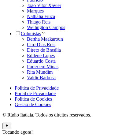
João Vitor Xavier
Marques
Nathália Fiuza
Thiago Reis
Wellington Campos
Colunistas
Bertha Maakaroun
Ciro Dias Reis
Direto de Brasília
Edilene Lopes
Eduardo Costa
Poder em Minas
Rita Mundim
Valdir Barbosa
Política de Privacidade
Portal de Privacidade
Política de Cookies
Gestão de Cookies
© Rádio Itatiaia. Todos os direitos reservados.
Tocando agora!