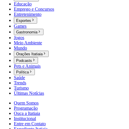
Educação
Emprego e Concursos
Entretenimento
Esportes
Games
Gastronomia
Jogos
Meio Ambiente
Mundo
Orações Itatiaia
Podcasts
Pets e Animais
Política
Saúde
Trends
Turismo
Últimas Notícias
Quem Somos
Programação
Ouça a Itatiaia
Institucional
Entre em Contato
Expediente Itatiaia