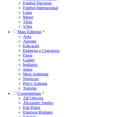
Futebol Nacional
Futebol Internacional
Lutas
Motor
Tênis
Vôlei
Mais Editorias
Auto
Apostas
Educação
Emprego e Concursos
Eloos
Games
Indústria
Jogos
Meio Ambiente
Negócios
Pets e Animais
Turismo
Comentaristas
Alê Oliveira
Alexandre Simões
Edu Panzi
Emerson Romano
Fabrício