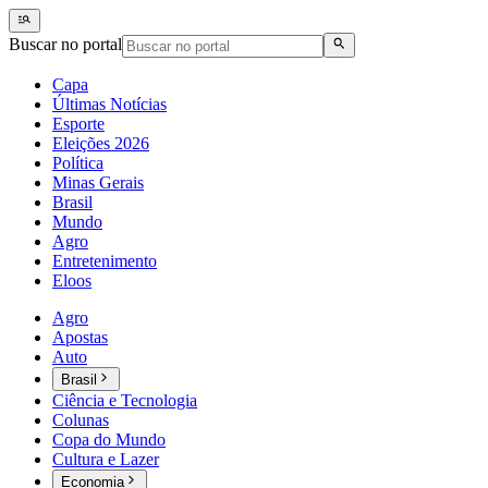
Buscar no portal
Capa
Últimas Notícias
Esporte
Eleições 2026
Política
Minas Gerais
Brasil
Mundo
Agro
Entretenimento
Eloos
Agro
Apostas
Auto
Brasil
Ciência e Tecnologia
Colunas
Copa do Mundo
Cultura e Lazer
Economia