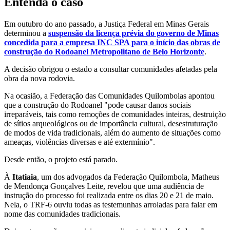
Entenda o caso
Em outubro do ano passado, a Justiça Federal em Minas Gerais
determinou a
suspensão da licença prévia do governo de Minas
concedida para a empresa INC SPA para o início das obras de
construção do Rodoanel Metropolitano de Belo Horizonte
.
A decisão obrigou o estado a consultar comunidades afetadas pela
obra da nova rodovia.
Na ocasião, a Federação das Comunidades Quilombolas apontou
que a construção do Rodoanel "pode causar danos sociais
irreparáveis, tais como remoções de comunidades inteiras, destruição
de sítios arqueológicos ou de importância cultural, desestruturação
de modos de vida tradicionais, além do aumento de situações como
ameaças, violências diversas e até extermínio".
Desde então, o projeto está parado.
À
Itatiaia
, um dos advogados da Federação Quilombola, Matheus
de Mendonça Gonçalves Leite, revelou que uma audiência de
instrução do processo foi realizada entre os dias 20 e 21 de maio.
Nela, o TRF-6 ouviu todas as testemunhas arroladas para falar em
nome das comunidades tradicionais.