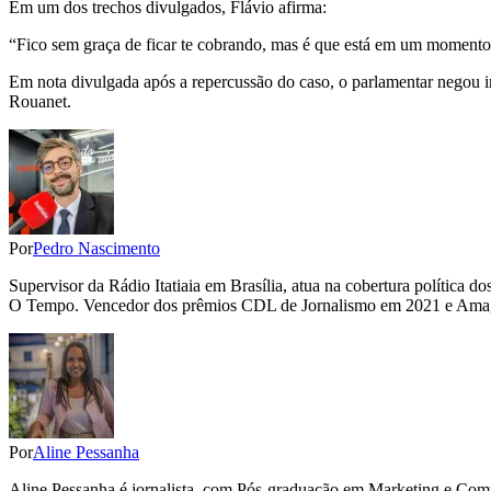
Em um dos trechos divulgados, Flávio afirma:
“Fico sem graça de ficar te cobrando, mas é que está em um momento 
Em nota divulgada após a repercussão do caso, o parlamentar negou ir
Rouanet.
Por
Pedro Nascimento
Supervisor da Rádio Itatiaia em Brasília, atua na cobertura polític
O Tempo. Vencedor dos prêmios CDL de Jornalismo em 2021 e Amagi
Por
Aline Pessanha
Aline Pessanha é jornalista, com Pós-graduação em Marketing e Com