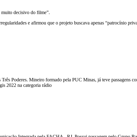
muito decisivo do filme”.
regularidades e afirmou que o projeto buscava apenas “patrocínio priv
a dos Três Poderes. Mineiro formado pela PUC Minas, já teve passagens
s 2022 na categoria rádio
unicação Integrada pela FACHA - RJ. Possui passagem pelo Grupo Ban