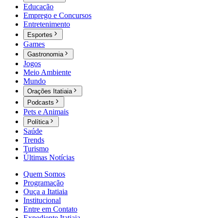
Educação
Emprego e Concursos
Entretenimento
Esportes
Games
Gastronomia
Jogos
Meio Ambiente
Mundo
Orações Itatiaia
Podcasts
Pets e Animais
Política
Saúde
Trends
Turismo
Últimas Notícias
Quem Somos
Programação
Ouça a Itatiaia
Institucional
Entre em Contato
Expediente Itatiaia