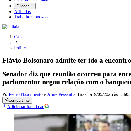
Filiadas
Afiliadas
Trabalhe Conosco
Capa
Política
Flávio Bolsonaro admite ter ido a encontro
Senador diz que reunião ocorreu para ence
parlamentar negou relação com o banquei
Por
Pedro Nascimento
e
Aline Pessanha
,
Brasília
19/05/2026 às 13h03
Compartilhar
Adicionar Itatiaia ao