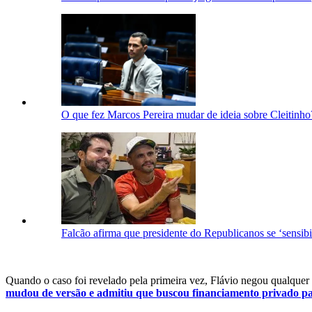
O que fez Marcos Pereira mudar de ideia sobre Cleitinho
Falcão afirma que presidente do Republicanos se ‘sensib
Quando o caso foi revelado pela primeira vez, Flávio negou qualquer 
mudou de versão e admitiu que buscou financiamento privado par