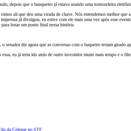
o, depois que o banqueiro já estava usando uma tornozeleira eletrônic
 vimos ali que deu uma virada de chave. Nós entendemos melhor que a s
 a imprensa já divulgou, eu estive com ele mais uma vez após esse event
 para botar um ponto final nessa história
, o senador diz agora que as conversas com o baqueiro teriam girado a
 essa, eu já teria ido atrás de outro investidor muito mais tempo e o f
ação da Celepar no STF