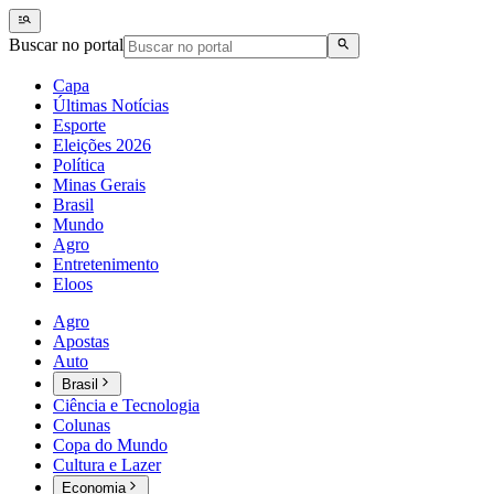
Buscar no portal
Capa
Últimas Notícias
Esporte
Eleições 2026
Política
Minas Gerais
Brasil
Mundo
Agro
Entretenimento
Eloos
Agro
Apostas
Auto
Brasil
Ciência e Tecnologia
Colunas
Copa do Mundo
Cultura e Lazer
Economia