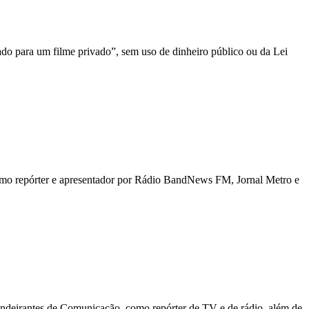
ado para um filme privado”, sem uso de dinheiro público ou da Lei
 como repórter e apresentador por Rádio BandNews FM, Jornal Metro e
deirantes de Comunicação, como repórter de TV e de rádio, além de