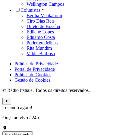
Wellington Campos
Colunistas
Bertha Maakaroun
Ciro Dias Reis
Direto de Brasília
Edilene Lopes
Eduardo Costa
Poder em Minas
Rita Mundim
Valdir Barbosa
Política de Privacidade
Portal de Privacidade
Política de Cookies
Gestão de Cookies
© Rádio Itatiaia. Todos os direitos reservados.
Tocando agora!
Ouça ao vivo
/
24h
Belo Horizonte