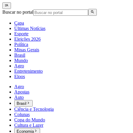
Buscar no portal
Capa
Últimas Notícias
Esporte
Eleições 2026
Política
Minas Gerais
Brasil
Mundo
Agro
Entretenimento
Eloos
Agro
Apostas
Auto
Brasil
Ciência e Tecnologia
Colunas
Copa do Mundo
Cultura e Lazer
Economia