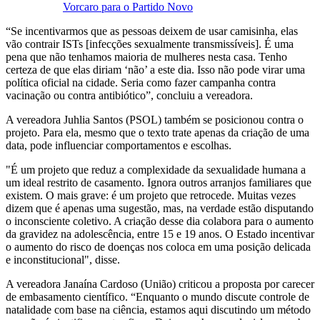
Vorcaro para o Partido Novo
“Se incentivarmos que as pessoas deixem de usar camisinha, elas
vão contrair ISTs [infecções sexualmente transmissíveis]. É uma
pena que não tenhamos maioria de mulheres nesta casa. Tenho
certeza de que elas diriam ‘não’ a este dia. Isso não pode virar uma
política oficial na cidade. Seria como fazer campanha contra
vacinação ou contra antibiótico”, concluiu a vereadora.
A vereadora Juhlia Santos (PSOL) também se posicionou contra o
projeto. Para ela, mesmo que o texto trate apenas da criação de uma
data, pode influenciar comportamentos e escolhas.
"É um projeto que reduz a complexidade da sexualidade humana a
um ideal restrito de casamento. Ignora outros arranjos familiares que
existem. O mais grave: é um projeto que retrocede. Muitas vezes
dizem que é apenas uma sugestão, mas, na verdade estão disputando
o inconsciente coletivo. A criação desse dia colabora para o aumento
da gravidez na adolescência, entre 15 e 19 anos. O Estado incentivar
o aumento do risco de doenças nos coloca em uma posição delicada
e inconstitucional", disse.
A vereadora Janaína Cardoso (União) criticou a proposta por carecer
de embasamento científico. “Enquanto o mundo discute controle de
natalidade com base na ciência, estamos aqui discutindo um método