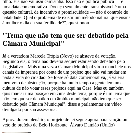
filho. Ela não vai usar camisinha. Isso não é política pública — é
uma data comemorativa. Doença sexualmente transmissível é uma
questão cultural, de incentivo à promiscuidade — não é controle de
natalidade. Qual o problema de existir um método natural que ensina
à mulher o dia da sua fertilidade?", questionou.
"Tema que não tem que ser debatido pela
Câmara Municipal"
Já a vereadora Marcela Trópia (Novo) se absteve da votação.
Segundo ela, o tema não deveria sequer estar sendo debatido pelo
Legislativo. "Mais uma vez a Câmara Municipal virou manchete nos
canais de imprensa por conta de um projeto que não vai mudar em
nada a vida do cidadão. Se fosse só data comemorativa, já valeria
meu voto de abstenção, porque há muito tempo a gente tem uma
cultura de não votar esses projetos aqui na Casa. Mas eu também
quis marcar uma posição em cima deste tema, porque é um tema que
não tem que ser debatido em âmbito municipal, não tem que ser
debatido pela Câmara Municipal", disse a parlamentar em vídeo
divulgado por sua assessoria.
Aprovado em plenário, o projeto de lei segue agora para sanção ou
veto do prefeito de Belo Horizonte, Álvaro Damião (União)