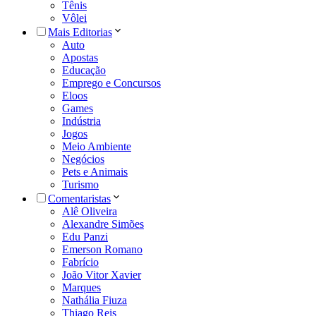
Tênis
Vôlei
Mais Editorias
Auto
Apostas
Educação
Emprego e Concursos
Eloos
Games
Indústria
Jogos
Meio Ambiente
Negócios
Pets e Animais
Turismo
Comentaristas
Alê Oliveira
Alexandre Simões
Edu Panzi
Emerson Romano
Fabrício
João Vitor Xavier
Marques
Nathália Fiuza
Thiago Reis