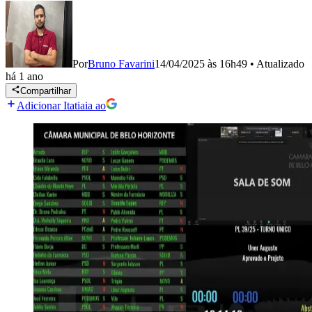
Por
Bruno Favarini
14/04/2025 às 16h49
•
Atualizado
há 1 ano
Compartilhar
Adicionar Itatiaia ao