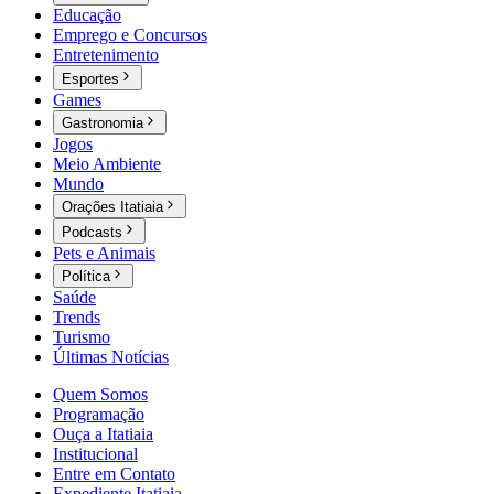
Educação
Emprego e Concursos
Entretenimento
Esportes
Games
Gastronomia
Jogos
Meio Ambiente
Mundo
Orações Itatiaia
Podcasts
Pets e Animais
Política
Saúde
Trends
Turismo
Últimas Notícias
Quem Somos
Programação
Ouça a Itatiaia
Institucional
Entre em Contato
Expediente Itatiaia