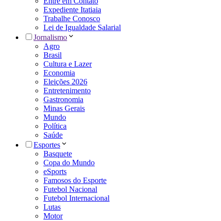
Entre em Contato
Expediente Itatiaia
Trabalhe Conosco
Lei de Igualdade Salarial
Jornalismo
Agro
Brasil
Cultura e Lazer
Economia
Eleições 2026
Entretenimento
Gastronomia
Minas Gerais
Mundo
Política
Saúde
Esportes
Basquete
Copa do Mundo
eSports
Famosos do Esporte
Futebol Nacional
Futebol Internacional
Lutas
Motor