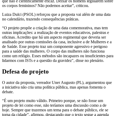
que não é cientificamente eficaz. Deixar os homens legislarem sobre
os corpos femininos? Não podemos aceitar”, criticou.
Luiza Dulci (PSOL) reforçou que a proposta vai além de uma data
no calendário, trazendo consequências práticas.
“O projeto propõe a criação de uma data comemorativa, mas tem
outras implicações: a realização de eventos educativos, palestras e
oficinas. Acredito que há um aspecto regimental que deveria ser
analisado por outras comissões da casa, inclusive a de Mulheres e a
de Saúde. Esse projeto traz um componente agressivo e perigoso
para a saúde das mulheres. O corpo das mulheres não funciona
como um relógio. Esses métodos são incapazes ou insuficientes para
lidarmos com ISTs e a questão da gravidez", disse no plenário.
Defesa do projeto
O autor da proposta, vereador Uner Augusto (PL), argumentou que
a iniciativa não cria uma política pública, mas apenas fomenta o
debate.
“É um projeto muito válido. Primeiro porque, se não fosse um
projeto de lei como esse, não teríamos uma discussão como a de
hoje. Sempre que trazemos um tema para o debate público, ele se
torna da cidade”, afirmou, destacando que o texto segue a agenda