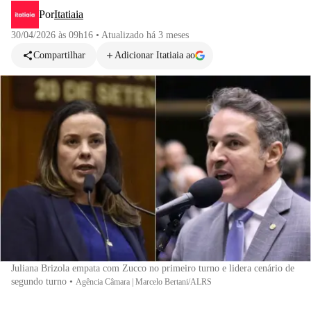
Por
Itatiaia
30/04/2026 às 09h16
•
Atualizado
há 3 meses
Compartilhar
Adicionar Itatiaia ao
Juliana Brizola empata com Zucco no primeiro turno e lidera cenário de
segundo turno
•
Agência Câmara | Marcelo Bertani/ALRS