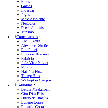
Eloos
Games
Indústria
Jogos
Meio Ambiente
Negócios
Pets e Animais
Turismo
Comentaristas
Alê Oliveira
Alexandre Simões
Edu Panzi
Emerson Romano
Fabrício
João Vitor Xavier
Marques
Nathália Fiuza
Thiago Reis
Wellington Campos
Colunistas
Bertha Maakaroun
Ciro Dias Reis
Direto de Brasília
Edilene Lopes
Eduardo Costa