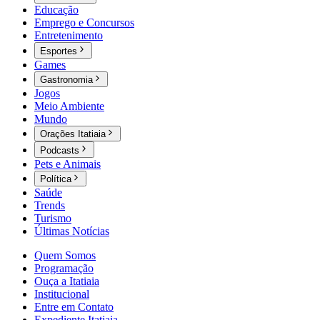
Educação
Emprego e Concursos
Entretenimento
Esportes
Games
Gastronomia
Jogos
Meio Ambiente
Mundo
Orações Itatiaia
Podcasts
Pets e Animais
Política
Saúde
Trends
Turismo
Últimas Notícias
Quem Somos
Programação
Ouça a Itatiaia
Institucional
Entre em Contato
Expediente Itatiaia