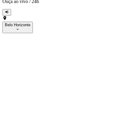
Ouça ao vivo
/
24h
Belo Horizonte