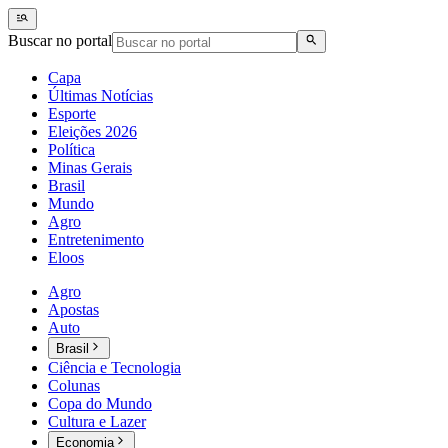
Buscar no portal
Capa
Últimas Notícias
Esporte
Eleições 2026
Política
Minas Gerais
Brasil
Mundo
Agro
Entretenimento
Eloos
Agro
Apostas
Auto
Brasil
Ciência e Tecnologia
Colunas
Copa do Mundo
Cultura e Lazer
Economia