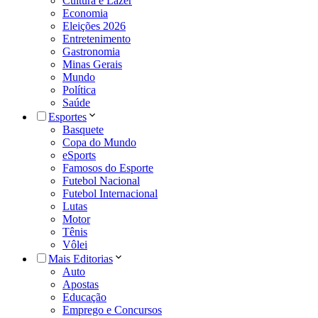
Cultura e Lazer
Economia
Eleições 2026
Entretenimento
Gastronomia
Minas Gerais
Mundo
Política
Saúde
Esportes
Basquete
Copa do Mundo
eSports
Famosos do Esporte
Futebol Nacional
Futebol Internacional
Lutas
Motor
Tênis
Vôlei
Mais Editorias
Auto
Apostas
Educação
Emprego e Concursos