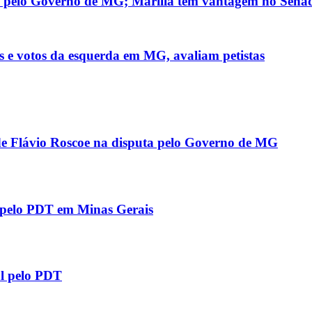
da pelo Governo de MG; Marília tem vantagem no Sena
s e votos da esquerda em MG, avaliam petistas
 de Flávio Roscoe na disputa pelo Governo de MG
l pelo PDT em Minas Gerais
al pelo PDT