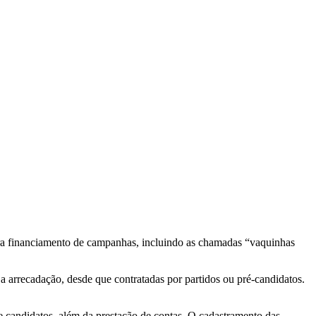
 para financiamento de campanhas, incluindo as chamadas “vaquinhas
 a arrecadação, desde que contratadas por partidos ou pré-candidatos.
e candidatos, além da prestação de contas. O cadastramento das