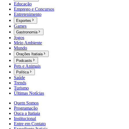
Educação
Emprego e Concursos
Entretenimento
Esportes
Games
Gastronomia
Jogos
Meio Ambiente
Mundo
Orações Itatiaia
Podcasts
Pets e Animais
Política
Saúde
Trends
Turismo
Últimas Notícias
Quem Somos
Programação
Ouça a Itatiaia
Institucional
Entre em Contato
Expediente Itatiaia