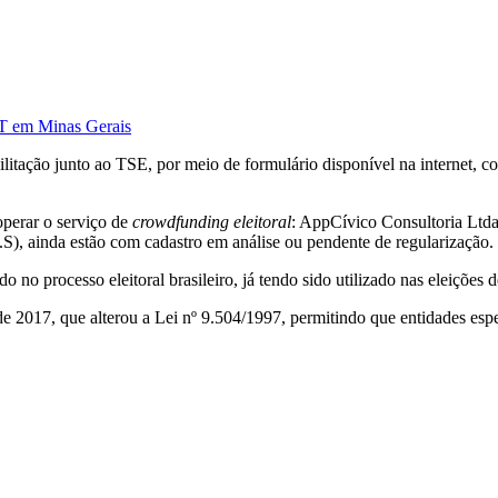
DT em Minas Gerais
bilitação junto ao TSE, por meio de formulário disponível na internet
operar o serviço de
crowdfunding eleitoral
: AppCívico Consultoria Ltd
.S), ainda estão com cadastro em análise ou pendente de regularização.
o no processo eleitoral brasileiro, já tendo sido utilizado nas eleições
 de 2017, que alterou a Lei nº 9.504/1997, permitindo que entidades es