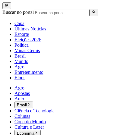
Buscar no portal
Capa
Últimas Notícias
Esporte
Eleições 2026
Política
Minas Gerais
Brasil
Mundo
Agro
Entretenimento
Eloos
Agro
Apostas
Auto
Brasil
Ciência e Tecnologia
Colunas
Copa do Mundo
Cultura e Lazer
Economia