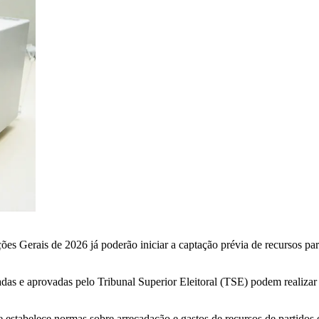
leições Gerais de 2026 já poderão iniciar a captação prévia de recursos
radas e aprovadas pelo Tribunal Superior Eleitoral (TSE) podem realizar
estabelece normas sobre arrecadação e gastos de recursos de partidos 