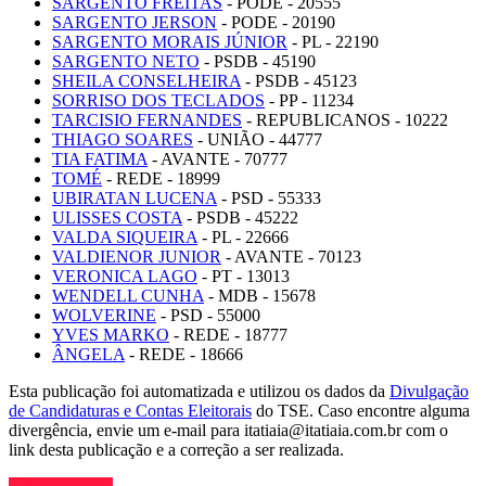
SARGENTO FREITAS
- PODE - 20555
SARGENTO JERSON
- PODE - 20190
SARGENTO MORAIS JÚNIOR
- PL - 22190
SARGENTO NETO
- PSDB - 45190
SHEILA CONSELHEIRA
- PSDB - 45123
SORRISO DOS TECLADOS
- PP - 11234
TARCISIO FERNANDES
- REPUBLICANOS - 10222
THIAGO SOARES
- UNIÃO - 44777
TIA FATIMA
- AVANTE - 70777
TOMÉ
- REDE - 18999
UBIRATAN LUCENA
- PSD - 55333
ULISSES COSTA
- PSDB - 45222
VALDA SIQUEIRA
- PL - 22666
VALDIENOR JUNIOR
- AVANTE - 70123
VERONICA LAGO
- PT - 13013
WENDELL CUNHA
- MDB - 15678
WOLVERINE
- PSD - 55000
YVES MARKO
- REDE - 18777
ÂNGELA
- REDE - 18666
Esta publicação foi automatizada e utilizou os dados da
Divulgação
de Candidaturas e Contas Eleitorais
do TSE. Caso encontre alguma
divergência, envie um e-mail para itatiaia@itatiaia.com.br com o
link desta publicação e a correção a ser realizada.