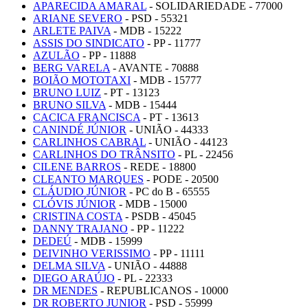
APARECIDA AMARAL
- SOLIDARIEDADE - 77000
ARIANE SEVERO
- PSD - 55321
ARLETE PAIVA
- MDB - 15222
ASSIS DO SINDICATO
- PP - 11777
AZULÃO
- PP - 11888
BERG VARELA
- AVANTE - 70888
BOIÃO MOTOTAXI
- MDB - 15777
BRUNO LUIZ
- PT - 13123
BRUNO SILVA
- MDB - 15444
CACICA FRANCISCA
- PT - 13613
CANINDÉ JÚNIOR
- UNIÃO - 44333
CARLINHOS CABRAL
- UNIÃO - 44123
CARLINHOS DO TRÂNSITO
- PL - 22456
CILENE BARROS
- REDE - 18800
CLEANTO MARQUES
- PODE - 20500
CLÁUDIO JÚNIOR
- PC do B - 65555
CLÓVIS JÚNIOR
- MDB - 15000
CRISTINA COSTA
- PSDB - 45045
DANNY TRAJANO
- PP - 11222
DEDEÚ
- MDB - 15999
DEIVINHO VERISSIMO
- PP - 11111
DELMA SILVA
- UNIÃO - 44888
DIEGO ARAÚJO
- PL - 22333
DR MENDES
- REPUBLICANOS - 10000
DR ROBERTO JUNIOR
- PSD - 55999