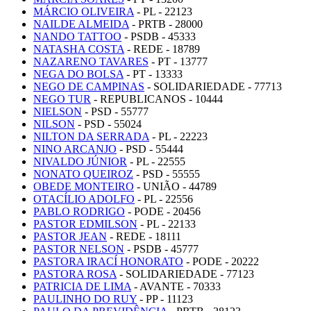
MÁRCIO OLIVEIRA
- PL - 22123
NAILDE ALMEIDA
- PRTB - 28000
NANDO TATTOO
- PSDB - 45333
NATASHA COSTA
- REDE - 18789
NAZARENO TAVARES
- PT - 13777
NEGA DO BOLSA
- PT - 13333
NEGO DE CAMPINAS
- SOLIDARIEDADE - 77713
NEGO TUR
- REPUBLICANOS - 10444
NIELSON
- PSD - 55777
NILSON
- PSD - 55024
NILTON DA SERRADA
- PL - 22223
NINO ARCANJO
- PSD - 55444
NIVALDO JÚNIOR
- PL - 22555
NONATO QUEIROZ
- PSD - 55555
OBEDE MONTEIRO
- UNIÃO - 44789
OTACÍLIO ADOLFO
- PL - 22556
PABLO RODRIGO
- PODE - 20456
PASTOR EDMILSON
- PL - 22133
PASTOR JEAN
- REDE - 18111
PASTOR NELSON
- PSDB - 45777
PASTORA IRACÍ HONORATO
- PODE - 20222
PASTORA ROSA
- SOLIDARIEDADE - 77123
PATRICIA DE LIMA
- AVANTE - 70333
PAULINHO DO RUY
- PP - 11123