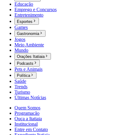
Educação
Emprego e Concursos
Entretenimento
Esportes
Games
Gastronomia
Jogos
Meio Ambiente
Mundo
Orações Itatiaia
Podcasts
Pets e Animais
Política
Saúde
Trends
Turismo
Últimas Notícias
Quem Somos
Programação
Ouça a Itatiaia
Institucional
Entre em Contato
Expediente Itatiaia