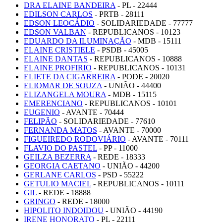
DRA ELAINE BANDEIRA
- PL - 22444
EDILSON CARLOS
- PRTB - 28111
EDSON LEOCÁDIO
- SOLIDARIEDADE - 77777
EDSON VALBAN
- REPUBLICANOS - 10123
EDUARDO DA ILUMINAÇÃO
- MDB - 15111
ELAINE CRISTIELE
- PSDB - 45005
ELAINE DANTAS
- REPUBLICANOS - 10888
ELAINE PROFIRIO
- REPUBLICANOS - 10131
ELIETE DA CIGARREIRA
- PODE - 20020
ELIOMAR DE SOUZA
- UNIÃO - 44400
ELIZANGELA MOURA
- MDB - 15115
EMERENCIANO
- REPUBLICANOS - 10101
EUGENIO
- AVANTE - 70444
FELIPÃO
- SOLIDARIEDADE - 77610
FERNANDA MATOS
- AVANTE - 70000
FIGUEIREDO RODOVIÁRIO
- AVANTE - 70111
FLAVIO DO PASTEL
- PP - 11000
GEILZA BEZERRA
- REDE - 18333
GEORGIA CAETANO
- UNIÃO - 44200
GERLANE CARLOS
- PSD - 55222
GETULIO MACIEL
- REPUBLICANOS - 10111
GIL
- REDE - 18888
GRINGO
- REDE - 18000
HIPOLITO INDOIDOU
- UNIÃO - 44190
IRENE HONORATO
- PL - 22111