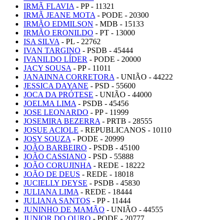
IRMÃ FLAVIA
- PP - 11321
IRMÃ JEANE MOTA
- PODE - 20300
IRMÃO EDMILSON
- MDB - 15133
IRMÃO ERONILDO
- PT - 13000
ISA SILVA
- PL - 22762
IVAN TARGINO
- PSDB - 45444
IVANILDO LÍDER
- PODE - 20000
JACY SOUSA
- PP - 11011
JANAINNA CORRETORA
- UNIÃO - 44222
JESSICA DAYANE
- PSD - 55600
JOCA DA PRÓTESE
- UNIÃO - 44000
JOELMA LIMA
- PSDB - 45456
JOSE LEONARDO
- PP - 11999
JOSEMIRA BEZERRA
- PRTB - 28555
JOSUE ACIOLE
- REPUBLICANOS - 10110
JOSY SOUZA
- PODE - 20999
JOÃO BARBEIRO
- PSDB - 45100
JOÃO CASSIANO
- PSD - 55888
JOÃO CORUJINHA
- REDE - 18222
JOÃO DE DEUS
- REDE - 18018
JUCIELLY DEYSE
- PSDB - 45830
JULIANA LIMA
- REDE - 18444
JULIANA SANTOS
- PP - 11444
JUNINHO DE MAMÃO
- UNIÃO - 44555
JUNIOR DO OURO
- PODE - 20777