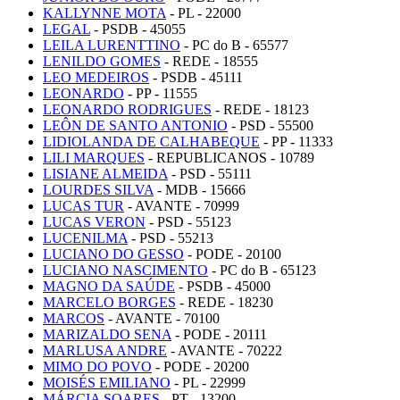
KALLYNNE MOTA
- PL - 22000
LEGAL
- PSDB - 45055
LEILA LURENTTINO
- PC do B - 65577
LENILDO GOMES
- REDE - 18555
LEO MEDEIROS
- PSDB - 45111
LEONARDO
- PP - 11555
LEONARDO RODRIGUES
- REDE - 18123
LEÔN DE SANTO ANTONIO
- PSD - 55500
LIDIOLANDA DE CALHABEQUE
- PP - 11333
LILI MARQUES
- REPUBLICANOS - 10789
LISIANE ALMEIDA
- PSD - 55111
LOURDES SILVA
- MDB - 15666
LUCAS TUR
- AVANTE - 70999
LUCAS VERON
- PSD - 55123
LUCENILMA
- PSD - 55213
LUCIANO DO GESSO
- PODE - 20100
LUCIANO NASCIMENTO
- PC do B - 65123
MAGNO DA SAÚDE
- PSDB - 45000
MARCELO BORGES
- REDE - 18230
MARCOS
- AVANTE - 70100
MARIZALDO SENA
- PODE - 20111
MARLUSA ANDRE
- AVANTE - 70222
MIMO DO POVO
- PODE - 20200
MOISÉS EMILIANO
- PL - 22999
MÁRCIA SOARES
- PT - 13200