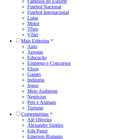
Famosos do Esporte
Futebol Nacional
Futebol Internacional
Lutas
Motor
Tênis
Vôlei
Mais Editorias
Auto
Apostas
Educação
Emprego e Concursos
Eloos
Games
Indústria
Jogos
Meio Ambiente
Negócios
Pets e Animais
Turismo
Comentaristas
Alê Oliveira
Alexandre Simões
Edu Panzi
Emerson Romano