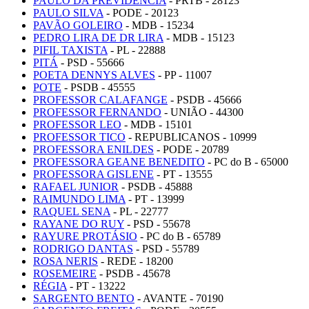
PAULO DA PREVIDÊNCIA
- PRTB - 28123
PAULO SILVA
- PODE - 20123
PAVÃO GOLEIRO
- MDB - 15234
PEDRO LIRA DE DR LIRA
- MDB - 15123
PIFIL TAXISTA
- PL - 22888
PITÁ
- PSD - 55666
POETA DENNYS ALVES
- PP - 11007
POTE
- PSDB - 45555
PROFESSOR CALAFANGE
- PSDB - 45666
PROFESSOR FERNANDO
- UNIÃO - 44300
PROFESSOR LEO
- MDB - 15101
PROFESSOR TICO
- REPUBLICANOS - 10999
PROFESSORA ENILDES
- PODE - 20789
PROFESSORA GEANE BENEDITO
- PC do B - 65000
PROFESSORA GISLENE
- PT - 13555
RAFAEL JUNIOR
- PSDB - 45888
RAIMUNDO LIMA
- PT - 13999
RAQUEL SENA
- PL - 22777
RAYANE DO RUY
- PSD - 55678
RAYURE PROTÁSIO
- PC do B - 65789
RODRIGO DANTAS
- PSD - 55789
ROSA NERIS
- REDE - 18200
ROSEMEIRE
- PSDB - 45678
RÉGIA
- PT - 13222
SARGENTO BENTO
- AVANTE - 70190