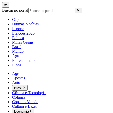
Buscar no portal
Capa
Últimas Notícias
Esporte
Eleições 2026
Política
Minas Gerais
Brasil
Mundo
Agro
Entretenimento
Eloos
Agro
Apostas
Auto
Brasil
Ciência e Tecnologia
Colunas
Copa do Mundo
Cultura e Lazer
Economia