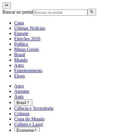
Buscar no portal
Capa
Últimas Notícias
Esporte
Eleições 2026
Política
Minas Gerais
Brasil
Mundo
Agro
Entretenimento
Eloos
Agro
Apostas
Auto
Brasil
Ciência e Tecnologia
Colunas
Copa do Mundo
Cultura e Lazer
Economia