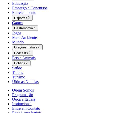
Educação
Emprego e Concursos
Entretenimento
Esportes
Games
Gastronomia
Jogos
Meio Ambiente
Mundo
Orações Itatiaia
Podcasts
Pets e Animais
Política
Saúde
Trends
Turismo
Últimas Notícias
Quem Somos
Programação
Ouça a Itatiaia
Institucional
Entre em Contato
Expediente Itatiaia