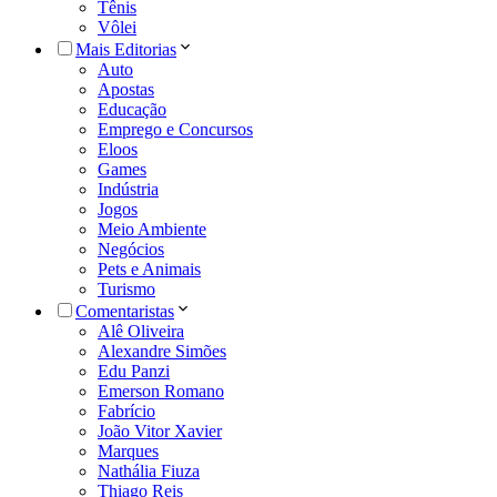
Tênis
Vôlei
Mais Editorias
Auto
Apostas
Educação
Emprego e Concursos
Eloos
Games
Indústria
Jogos
Meio Ambiente
Negócios
Pets e Animais
Turismo
Comentaristas
Alê Oliveira
Alexandre Simões
Edu Panzi
Emerson Romano
Fabrício
João Vitor Xavier
Marques
Nathália Fiuza
Thiago Reis