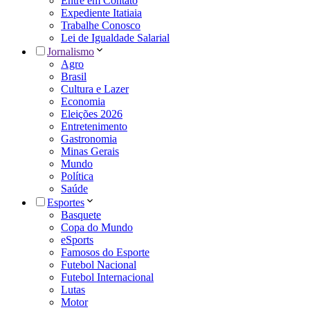
Entre em Contato
Expediente Itatiaia
Trabalhe Conosco
Lei de Igualdade Salarial
Jornalismo
Agro
Brasil
Cultura e Lazer
Economia
Eleições 2026
Entretenimento
Gastronomia
Minas Gerais
Mundo
Política
Saúde
Esportes
Basquete
Copa do Mundo
eSports
Famosos do Esporte
Futebol Nacional
Futebol Internacional
Lutas
Motor