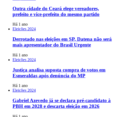
Outra cidade do Ceará elege vereadores,
prefeito e vice-prefeito do mesmo partido
Há 1 ano
Eleições 2024
Derrotado nas eleições em SP, Datena não será
mais apresentador do Brasil Urgente
Há 1 ano
Eleições 2024
Justiça analisa suposta compra de votos em
Esmeraldas após denúncia do MP
Há 1 ano
Eleições 2024
Gabriel Azevedo já se declara pré-candidato à
PBH em 2028 e descarta eleição em 2026
Há 1 ano