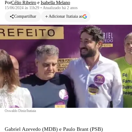
Por
Célio Ribeiro
e
Isabella Melano
15/06/2024 às 11h29
•
Atualizado
há 2 anos
Compartilhar
Adicionar Itatiaia ao
Oswaldo Diniz/Itatiaia
Gabriel Azevedo (MDB) e Paulo Brant (PSB)