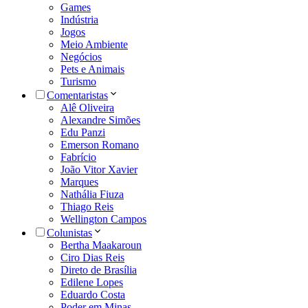
Games
Indústria
Jogos
Meio Ambiente
Negócios
Pets e Animais
Turismo
Comentaristas
Alê Oliveira
Alexandre Simões
Edu Panzi
Emerson Romano
Fabrício
João Vitor Xavier
Marques
Nathália Fiuza
Thiago Reis
Wellington Campos
Colunistas
Bertha Maakaroun
Ciro Dias Reis
Direto de Brasília
Edilene Lopes
Eduardo Costa
Poder em Minas