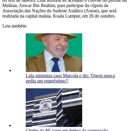
no Rio de Janeiro, Lula afirmou ter aceitado o convite do premiê da
Malásia, Anwar Bin Ibrahim, para participar da cúpula da
Associação das Nações do Sudeste Asiático (Asean), que será
realizada na capital malaia, Kuala Lumpur, em 26 de outubro.
Leia também
Lula minimiza caso Marcola e diz: 'Quem nunca
pediu um empréstimo?'
Chefes da PF saem em defesa da corporação