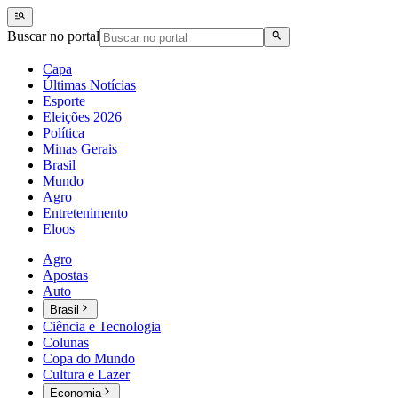
Buscar no portal
Capa
Últimas Notícias
Esporte
Eleições 2026
Política
Minas Gerais
Brasil
Mundo
Agro
Entretenimento
Eloos
Agro
Apostas
Auto
Brasil
Ciência e Tecnologia
Colunas
Copa do Mundo
Cultura e Lazer
Economia