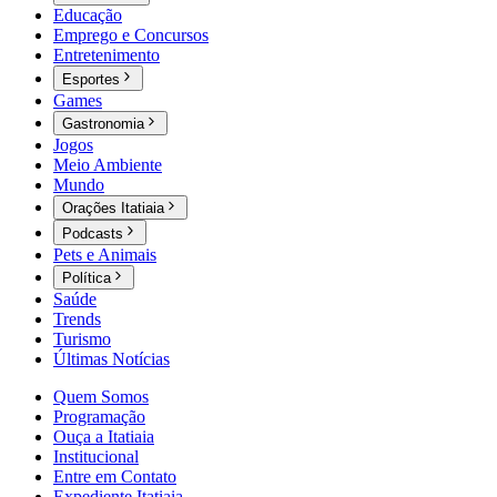
Educação
Emprego e Concursos
Entretenimento
Esportes
Games
Gastronomia
Jogos
Meio Ambiente
Mundo
Orações Itatiaia
Podcasts
Pets e Animais
Política
Saúde
Trends
Turismo
Últimas Notícias
Quem Somos
Programação
Ouça a Itatiaia
Institucional
Entre em Contato
Expediente Itatiaia