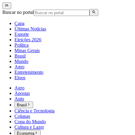
Buscar no portal
Capa
Últimas Notícias
Esporte
Eleições 2026
Política
Minas Gerais
Brasil
Mundo
Agro
Entretenimento
Eloos
Agro
Apostas
Auto
Brasil
Ciência e Tecnologia
Colunas
Copa do Mundo
Cultura e Lazer
Economia