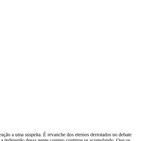
reação a uma suspeita. É revanche dos eternos derrotados no debate
ue a indigestão dessa gente comigo continue se acumulando. Que os