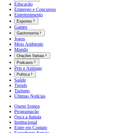
Educação
Emprego e Concursos
Entretenimento
Esportes
Games
Gastronomia
Jogos
Meio Ambiente
Mundo
Orações Itatiaia
Podcasts
Pets e Animais
Política
Saúde
Trends
Turismo
Últimas Notícias
Quem Somos
Programação
Ouça a Itatiaia
Institucional
Entre em Contato
Expediente Itatiaia