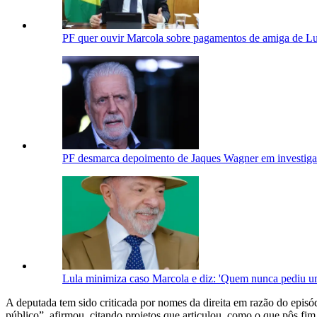
PF quer ouvir Marcola sobre pagamentos de amiga de Lu
PF desmarca depoimento de Jaques Wagner em investiga
Lula minimiza caso Marcola e diz: 'Quem nunca pediu u
A deputada tem sido criticada por nomes da direita em razão do episód
público”, afirmou, citando projetos que articulou, como o que pôs fi