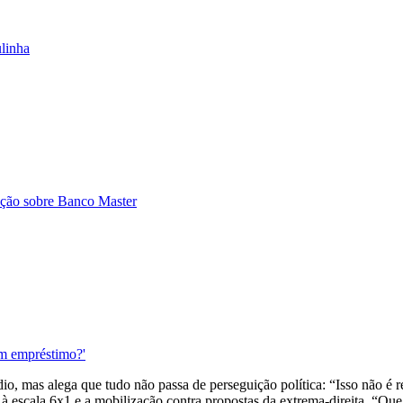
linha
ção sobre Banco Master
m empréstimo?'
io, mas alega que tudo não passa de perseguição política: “Isso não é 
m à escala 6x1 e a mobilização contra propostas da extrema-direita. “Q