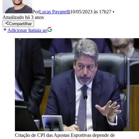
Por
Lucas Pavanelli
10/05/2023 às 17h27
•
Atualizado
há 3 anos
Compartilhar
Adicionar Itatiaia ao
Criação de CPI das Apostas Esportivas depende de