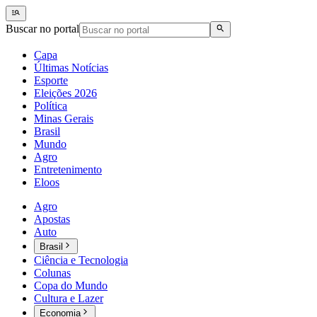
Buscar no portal
Capa
Últimas Notícias
Esporte
Eleições 2026
Política
Minas Gerais
Brasil
Mundo
Agro
Entretenimento
Eloos
Agro
Apostas
Auto
Brasil
Ciência e Tecnologia
Colunas
Copa do Mundo
Cultura e Lazer
Economia