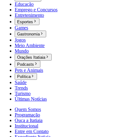
Educação
Emprego e Concursos
Entretenimento
Esportes
Games
Gastronomia
Jogos
Meio Ambiente
Mundo
Orações Itatiaia
Podcasts
Pets e Animais
Política
Saúde
Trends
Turismo
Últimas Notícias
Quem Somos
Programação
Ouça a Itatiaia
Institucional
Entre em Contato
Expediente Itatiaia