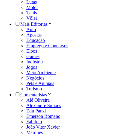
Lutas
Motor
Tênis
Vôlei
Mais Editorias
Auto
Apostas
Educação
Emprego e Concursos
Eloos
Games
Indústria
Jogos
Meio Ambiente
Negócios
Pets e Animais
Turismo
Comentaristas
Alê Oliveira
Alexandre Simões
Edu Panzi
Emerson Romano
Fabrício
João Vitor Xavier
Marques