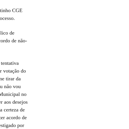
iltinho CGE
ocesso.
lico de
cordo de não-
tentativa
r votação do
e tirar da
Eu não vou
 Municipal no
er aos desejos
a certeza de
zer acordo de
stigado por