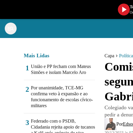
T
Ou
Mais Lidas
Capa
Política
Comis
União e PP fecham com Mateus
1
Simões e isolam Marcelo Aro
segun
Por unanimidade, TCE-MG
2
Gabri
confirma veto à expansão e ao
funcionamento de escolas cívico-
militares
Colegiado va
pedir a denu
Federado com o PSDB,
3
Por
Edso
Cidadania rejeita apoio de tucanos
a Kalil após anúncio de vice
20/12/2023 às 0