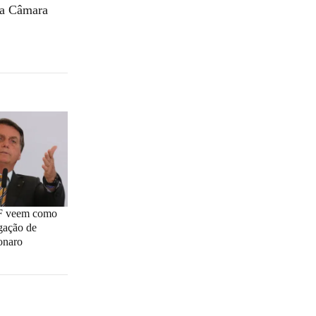
 da Câmara
TF veem como
gação de
sonaro