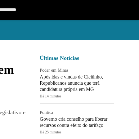
Últimas Notícias
 em
Poder em Minas
Após idas e vindas de Cleitinho,
Republicanos anuncia que terá
candidatura própria em MG
Há 14 minutos
egislativo e
Política
Governo cria conselho para liberar
recursos contra efeito do tarifaço
Há 25 minutos