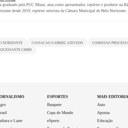
ta graduado pela PUC Minas; atua como apresentador, repórter e produtor na Rá
izonte desde 2019; repórter setorista da Câmara Municipal de Belo Horizonte.
O HORIZONTE
CASSACAO GABRIEL AZEVEDO
COMISSAO PROCESS
ROCESSANTE CMBH
JORNALISMO
ESPORTES
MAIS EDITORI
gro
Basquete
Auto
rasil
Copa do Mundo
Apostas
ultura e Lazer
eSports
Educação