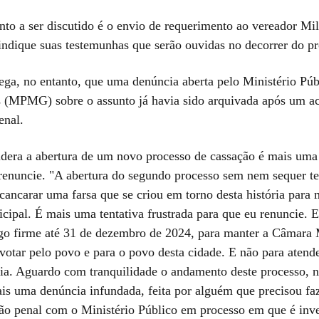
onto a ser discutido é o envio de requerimento ao vereador M
 indique suas testemunhas que serão ouvidas no decorrer do pr
ega, no entanto, que uma denúncia aberta pelo Ministério Púb
 (MPMG) sobre o assunto já havia sido arquivada após um a
enal.
idera a abertura de um novo processo de cassação é mais uma 
 renuncie. "A abertura do segundo processo sem nem sequer te
cancarar uma farsa que se criou em torno desta história para m
ipal. É mais uma tentativa frustrada para que eu renuncie. 
igo firme até 31 de dezembro de 2024, para manter a Câmara
votar pelo povo e para o povo desta cidade. E não para atend
ia. Aguardo com tranquilidade o andamento deste processo, n
ais uma denúncia infundada, feita por alguém que precisou fa
ão penal com o Ministério Público em processo em que é inve