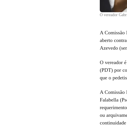
O vereador Gabr
A Comissão P
aberto contr
Azevedo (sem 
O vereador é
(PDT) por co
que o pedetis
A Comissão P
Falabella (Ps
requerimentos
ou arquivame
continuidade