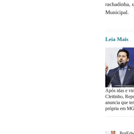
rachadinha, 
Municipal.
Leia Mais
Após idas e vi
Cleitinho, Rep
anuncia que te
própria em M
Por
Eds