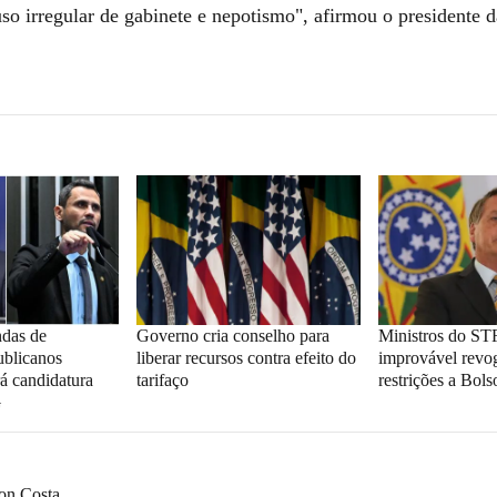
uso irregular de gabinete e nepotismo", afirmou o presidente
ndas de
Governo cria conselho para
Ministros do S
ublicanos
liberar recursos contra efeito do
improvável revo
rá candidatura
tarifaço
restrições a Bol
G
on Costa