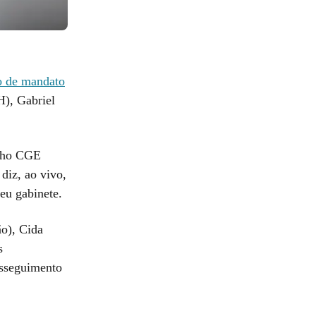
o de mandato
H), Gabriel
inho CGE
diz, ao vivo,
seu gabinete.
o), Cida
s
osseguimento