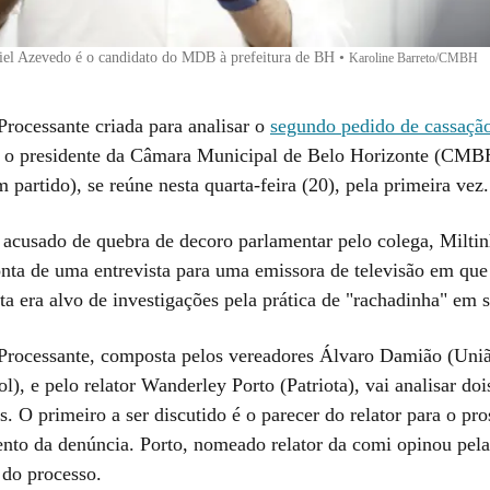
iel Azevedo é o candidato do MDB à prefeitura de BH
•
Karoline Barreto/CMBH
rocessante criada para analisar o
segundo pedido de cassaçã
a o presidente da Câmara Municipal de Belo Horizonte (CMB
partido), se reúne nesta quarta-feira (20), pela primeira vez.
 acusado de quebra de decoro parlamentar pelo colega, Milt
nta de uma entrevista para uma emissora de televisão em que 
ta era alvo de investigações pela prática de "rachadinha" em 
rocessante, composta pelos vereadores Álvaro Damião (Uniã
ol), e pelo relator Wanderley Porto (Patriota), vai analisar doi
. O primeiro a ser discutido é o parecer do relator para o pr
nto da denúncia. Porto, nomeado relator da comi opinou pela
 do processo.