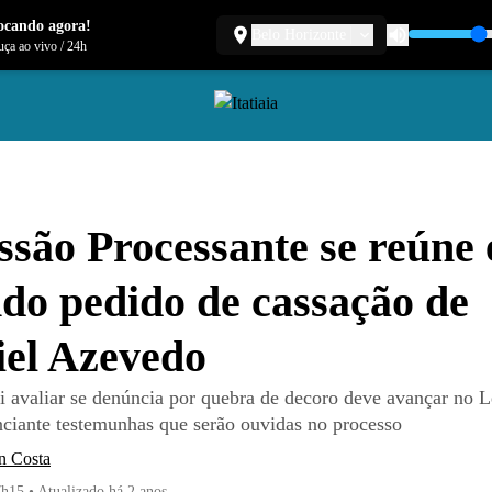
ocando agora!
Belo Horizonte
ça ao vivo
/
24h
são Processante se reúne
do pedido de cassação de
el Azevedo
i avaliar se denúncia por quebra de decoro deve avançar no L
nciante testemunhas que serão ouvidas no processo
n Costa
7h15
•
Atualizado
há 2 anos