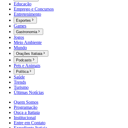
Educação
Emprego e Concursos
Entretenimento
Esportes
Games
Gastronomia
Jogos
Meio Ambiente
Mundo
Orações Itatiaia
Podcasts
Pets e Animais
Política
Saúde
Trends
Turismo
Últimas Notícias
Quem Somos
Programação
Ouça a Itatiaia
Institucional
Entre em Contato
Expediente Itatiaia