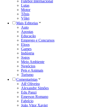
Futebol Internacional
Lutas
Motor
Tênis
Vôlei
Mais Editorias
Auto
Apostas
Educação
Emprego e Concursos
Eloos
Games
Indústria
Jogos
Meio Ambiente
Negócios
Pets e Animais
Turismo
Comentaristas
Alê Oliveira
Alexandre Simões
Edu Panzi
Emerson Romano
Fabrício
João Vitor Xavier