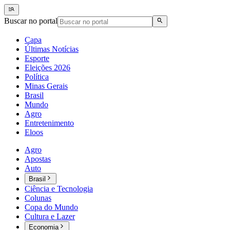
Buscar no portal
Capa
Últimas Notícias
Esporte
Eleições 2026
Política
Minas Gerais
Brasil
Mundo
Agro
Entretenimento
Eloos
Agro
Apostas
Auto
Brasil
Ciência e Tecnologia
Colunas
Copa do Mundo
Cultura e Lazer
Economia