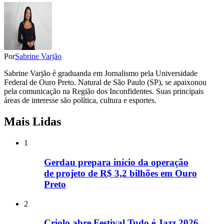
Por
Sabrine Varjão
Sabrine Varjão é graduanda em Jornalismo pela Universidade
Federal de Ouro Preto. Natural de São Paulo (SP), se apaixonou
pela comunicação na Região dos Inconfidentes. Suas principais
áreas de interesse são política, cultura e esportes.
Mais Lidas
1
Gerdau prepara início da operação
de projeto de R$ 3,2 bilhões em Ouro
Preto
2
Criolo abre Festival Tudo é Jazz 2026