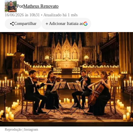
Por
Matheus Renovato
16/06/2026 às 10h31
•
Atualizado
há 1 mês
Compartilhar
Adicionar Itatiaia ao
Reprodução | Instagram