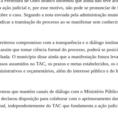
 a Prefeitura de Ouro Branco informou que ainda não teve ace
a ação judicial e, por esse motivo, não pode se pronunciar de
sobre o caso. Segundo a nota enviada pela administração muni
udicar a tramitação do processo ao se manifestar sem conheci
reiterou compromisso com a transparência e o diálogo institu
 assim que tomar ciência formal do processo, poderá se posic
lhada. O município disse ainda que a manifestação futura lev
sos assumidos no TAC, os prazos e metas estabelecidos, os d
inistrativos e orçamentários, além do interesse público e do 
ormou que mantém canais de diálogo com o Ministério Públic
e declarou disposição para colaborar com o aprimoramento das
mal, independentemente do TAC que fundamenta a ação judici