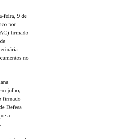
-feira, 9 de
nco por
TAC) firmado
 de
erinária
ocumentos no
iana
em julho,
o firmado
 de Defesa
que a
.