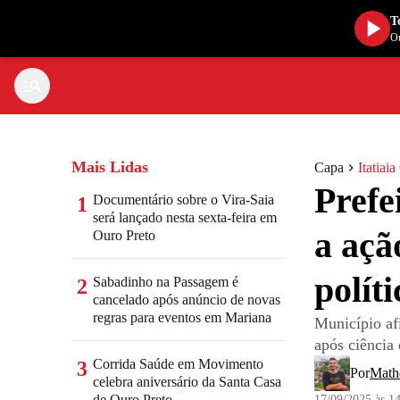
T
Ou
Mais Lidas
Capa
Itatiai
Prefe
Documentário sobre o Vira-Saia
1
será lançado nesta sexta-feira em
a açã
Ouro Preto
polít
Sabadinho na Passagem é
2
cancelado após anúncio de novas
regras para eventos em Mariana
Município af
após ciência 
Corrida Saúde em Movimento
3
Por
Math
celebra aniversário da Santa Casa
de Ouro Preto
17/09/2025 às 1