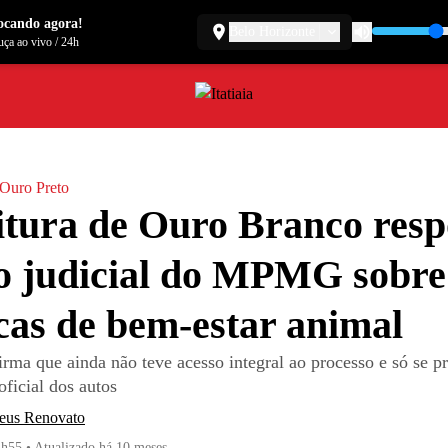
ocando agora!
Belo Horizonte
ça ao vivo
/
24h
a Ouro Preto
itura de Ouro Branco res
o judicial do MPMG sobre
icas de bem-estar animal
irma que ainda não teve acesso integral ao processo e só se p
oficial dos autos
eus Renovato
4h55
•
Atualizado
há 10 meses