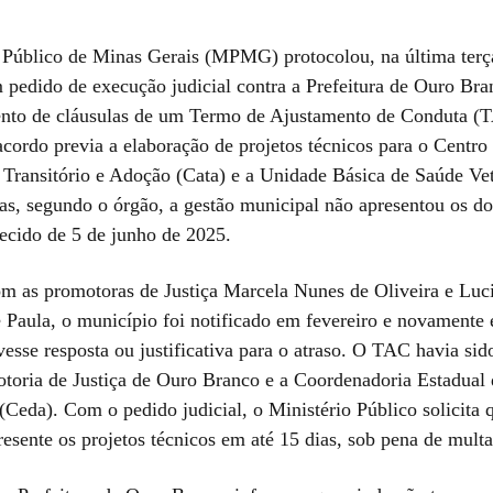
 Público de Minas Gerais (MPMG) protocolou, na última terça
 pedido de execução judicial contra a Prefeitura de Ouro Bra
nto de cláusulas de um Termo de Ajustamento de Conduta (
cordo previa a elaboração de projetos técnicos para o Centro
Transitório e Adoção (Cata) e a Unidade Básica de Saúde Vet
s, segundo o órgão, a gestão municipal não apresentou os d
lecido de 5 de junho de 2025.
m as promotoras de Justiça Marcela Nunes de Oliveira e Luc
 Paula, o município foi notificado em fevereiro e novamente 
esse resposta ou justificativa para o atraso. O TAC havia sid
otoria de Justiça de Ouro Branco e a Coordenadoria Estadual
Ceda). Com o pedido judicial, o Ministério Público solicita 
resente os projetos técnicos em até 15 dias, sob pena de multa