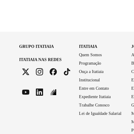
GRUPO ITATIAIA
ITATIAIA
Quem Somos
A
ITATIAIA NAS REDES
Programação
B
Ouça a Itatiaia
C
Institucional
E
Entre em Contato
E
Expediente Itatiaia
E
Trabalhe Conosco
G
Lei de Igualdade Salarial
M
M
P