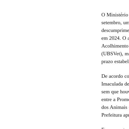
O Ministério
setembro, um
descumprime
em 2024. O a
Acolhimento 
(UBSVet), ma
prazo estabe
De acordo co
Imaculada de
sem que houv
entre a Prom
dos Animais (
Prefeitura ap