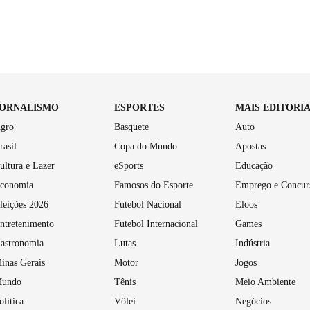
JORNALISMO
ESPORTES
MAIS EDITORI
gro
Basquete
Auto
rasil
Copa do Mundo
Apostas
ultura e Lazer
eSports
Educação
conomia
Famosos do Esporte
Emprego e Concur
leições 2026
Futebol Nacional
Eloos
ntretenimento
Futebol Internacional
Games
astronomia
Lutas
Indústria
inas Gerais
Motor
Jogos
undo
Tênis
Meio Ambiente
olítica
Vôlei
Negócios