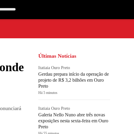
Últimas Notícias
ponde
Itatiaia Ouro Preto
Gerdau prepara início da operação de
projeto de R$ 3,2 bilhões em Ouro
Preto
Há 5 minutos
ronunciará
Itatiaia Ouro Preto
Galeria Nello Nuno abre três novas
exposições nesta sexta-feira em Ouro
Preto
Há 55 minutos