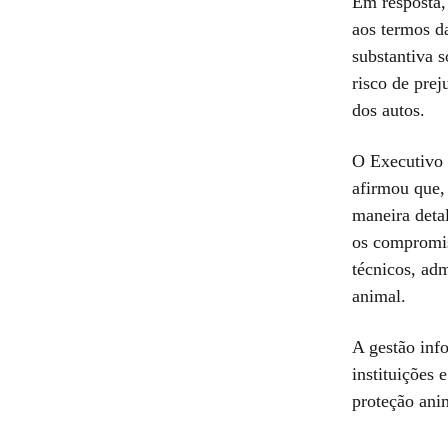
Em resposta,
aos termos d
substantiva 
risco de prej
dos autos.
O Executivo 
afirmou que,
maneira deta
os compromis
técnicos, adm
animal.
A gestão inf
instituições 
proteção ani