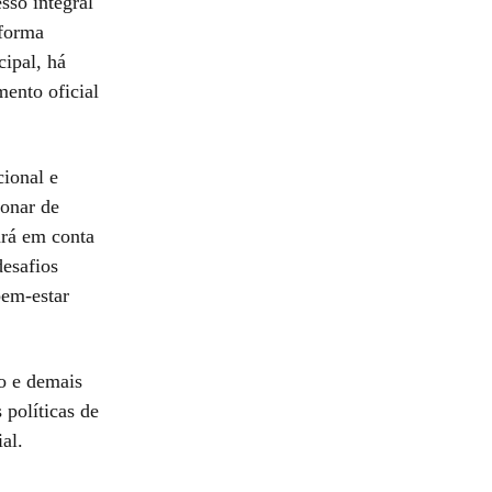
sso integral
 forma
cipal, há
mento oficial
cional e
ionar de
ará em conta
esafios
bem-estar
o e demais
 políticas de
al.