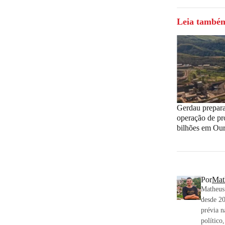
Leia també
Gerdau prepara
operação de pr
bilhões em Our
Por
Mat
Matheus 
desde 20
prévia n
político,