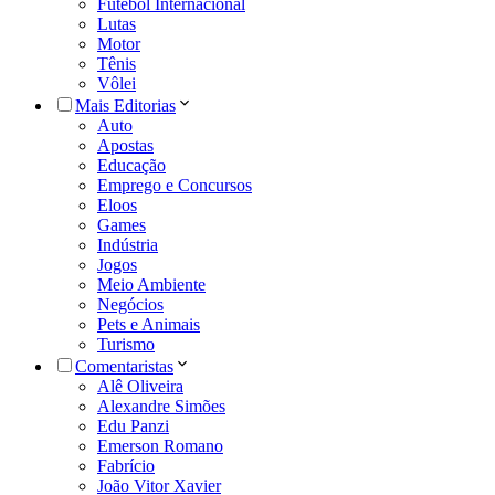
Futebol Internacional
Lutas
Motor
Tênis
Vôlei
Mais Editorias
Auto
Apostas
Educação
Emprego e Concursos
Eloos
Games
Indústria
Jogos
Meio Ambiente
Negócios
Pets e Animais
Turismo
Comentaristas
Alê Oliveira
Alexandre Simões
Edu Panzi
Emerson Romano
Fabrício
João Vitor Xavier