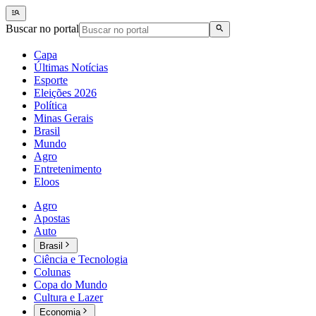
Buscar no portal
Capa
Últimas Notícias
Esporte
Eleições 2026
Política
Minas Gerais
Brasil
Mundo
Agro
Entretenimento
Eloos
Agro
Apostas
Auto
Brasil
Ciência e Tecnologia
Colunas
Copa do Mundo
Cultura e Lazer
Economia