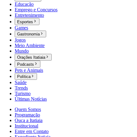
Educação
Emprego e Concursos
Entretenimento
Esportes
Games
Gastronomia
Jogos
Meio Ambiente
Mundo
Orações Itatiaia
Podcasts
Pets e Animais
Política
Saúde
Trends
Turismo
Últimas Notícias
Quem Somos
Programação
Ouça a Itatiaia
Institucional
Entre em Contato
Expediente Itatiaia