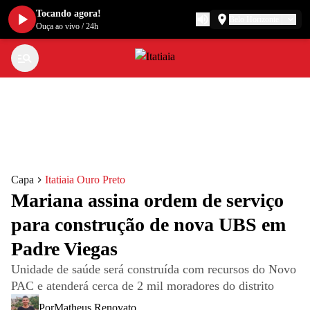
Tocando agora!
Belo Horizonte
Ouça ao vivo
/
24h
Capa
Itatiaia Ouro Preto
Mariana assina ordem de serviço
para construção de nova UBS em
Padre Viegas
Unidade de saúde será construída com recursos do Novo
PAC e atenderá cerca de 2 mil moradores do distrito
Por
Matheus Renovato