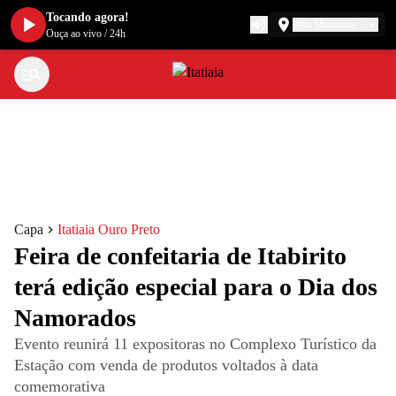
Tocando agora!
Belo Horizonte
Ouça ao vivo
/
24h
Capa
Itatiaia Ouro Preto
Feira de confeitaria de Itabirito
terá edição especial para o Dia dos
Namorados
Evento reunirá 11 expositoras no Complexo Turístico da
Estação com venda de produtos voltados à data
comemorativa