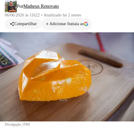
Por
Matheus Renovato
06/06/2026 às 11h22
•
Atualizado
há 2 meses
Compartilhar
Adicionar Itatiaia ao
Divulgação | PMI