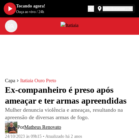
Tocando agora!
Belo Horizonte
Ouça ao vivo
/
24h
Capa
Itatiaia Ouro Preto
Ex-companheiro é preso após
ameaçar e ter armas apreendidas
Mulher denuncia violência e ameaças, resultando na
apreensão de diversas armas de fogo.
Por
Matheus Renovato
24/10/2023 às 09h15
•
Atualizado
há 2 anos