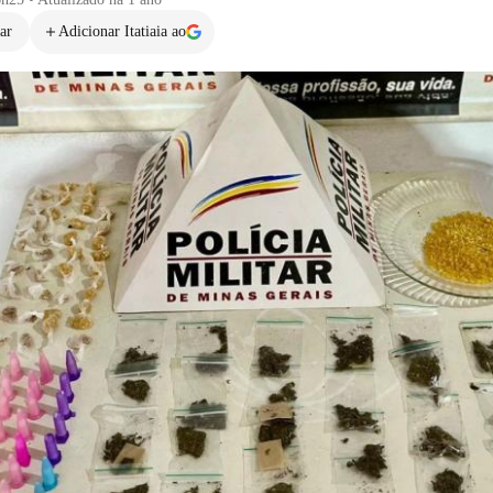
ar
Adicionar Itatiaia ao