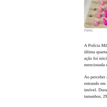
PMMG
A Polícia Mi
última quarta
ação foi inic
mencionada n
Ao perceber 
entrando em c
imóvel. Dura
tamanhos, 29