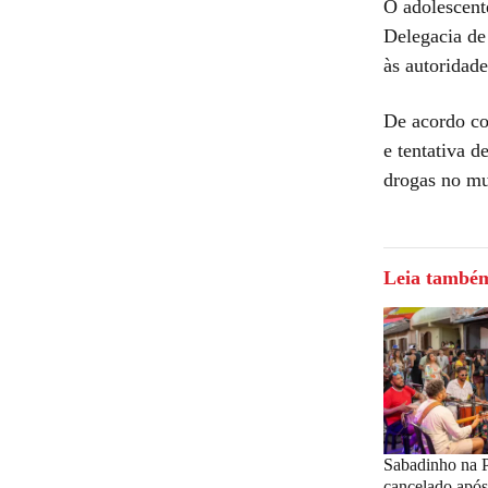
O adolescent
Delegacia de 
às autoridade
De acordo com
e tentativa d
drogas no mu
Leia també
Sabadinho na 
cancelado após