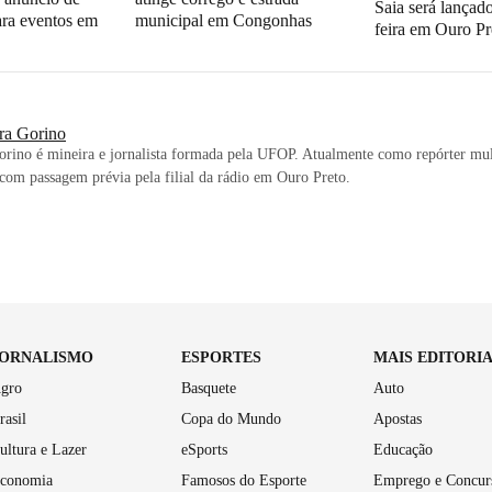
Saia será lançado
ara eventos em
municipal em Congonhas
feira em Ouro Pr
ra Gorino
rino é mineira e jornalista formada pela UFOP. Atualmente como repórter mul
, com passagem prévia pela filial da rádio em Ouro Preto.
JORNALISMO
ESPORTES
MAIS EDITORI
gro
Basquete
Auto
rasil
Copa do Mundo
Apostas
ultura e Lazer
eSports
Educação
conomia
Famosos do Esporte
Emprego e Concur