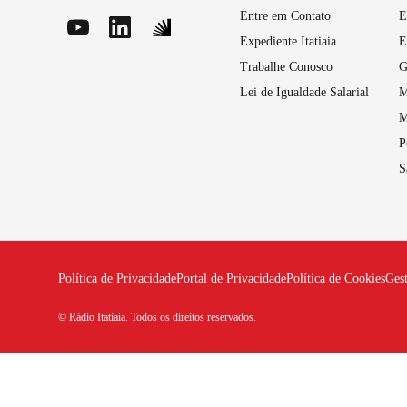
Entre em Contato
E
Expediente Itatiaia
E
Trabalhe Conosco
G
Lei de Igualdade Salarial
M
M
P
S
Política de Privacidade
Portal de Privacidade
Política de Cookies
Ges
© Rádio Itatiaia. Todos os direitos reservados.