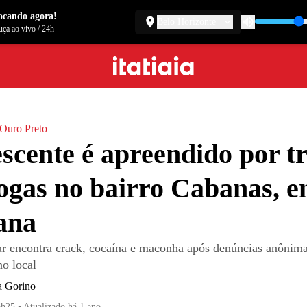
ocando agora!
Belo Horizonte
ça ao vivo
/
24h
a Ouro Preto
scente é apreendido por tr
ogas no bairro Cabanas, 
ana
tar encontra crack, cocaína e maconha após denúncias anônima
no local
a Gorino
6h25
•
Atualizado
há 1 ano