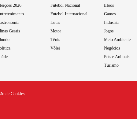
leições 2026
Futebol Nacional
Eloos
ntretenimento
Futebol Internacional
Games
astronomia
Lutas
Indústria
inas Gerais
Motor
Jogos
undo
Tênis
Meio Ambiente
olítica
Vôlei
Negócios
aúde
Pets e Animais
Turismo
tão de Cookies