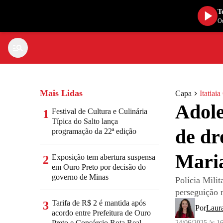
T
Ou
Mais Lidas
Capa
Itatiai
Adole
Festival de Cultura e Culinária
1
Típica do Salto lança
de dr
programação da 22ª edição
Mari
Exposição tem abertura suspensa
2
em Ouro Preto por decisão do
governo de Minas
Polícia Mili
perseguição 
Tarifa de R$ 2 é mantida após
3
Por
Laur
acordo entre Prefeitura de Ouro
Preto e Consórcio Rota Real
24/06/2025 às 1