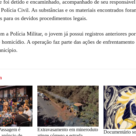
e foi detido e encaminhado, acompanhado de seu responsável 
Polícia Civil. As substâncias e os materiais encontrados for
s para os devidos procedimentos legais.
 a Polícia Militar, o jovem já possui registros anteriores por
e homicídio. A operação faz parte das ações de enfrentamento 
nicípio.
m
Passagem é
Extravasamento em mineroduto
Documentário so
 anúncio de
atinge córrego e estrada