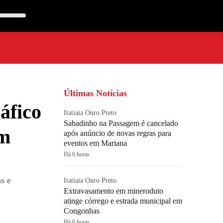
Últimas Notícias
áfico
Itatiaia Ouro Preto
Sabadinho na Passagem é cancelado
em
após anúncio de novas regras para
eventos em Mariana
Há 6 horas
s e
Itatiaia Ouro Preto
Extravasamento em mineroduto
atinge córrego e estrada municipal em
Congonhas
Há 6 horas