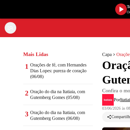
T
Ou
Mais Lidas
Capa
Orações
Oraçã
Orações de fé, com Hernandes
1
Dias Lopes: pureza de coração
Gute
(06/08)
Confira o mo
Oração do dia na Itatiaia, com
2
Gutemberg Gomes (05/08)
Por
Itatia
03/06/2026 às 0
Oração do dia na Itatiaia, com
3
Compartilh
Gutemberg Gomes (06/08)