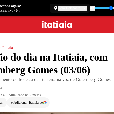
ocando agora!
Belo Horizonte
ça ao vivo
/
24h
 Itatiaia
o do dia na Itatiaia, com
mberg Gomes (03/06)
mento de fé desta quarta-feira na voz de Gutemberg Gomes
ia
8h37
•
Atualizado
há 2 meses
ar
Adicionar Itatiaia ao