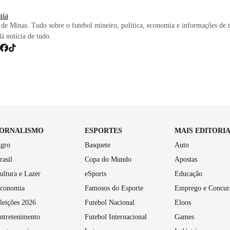
iaia
de Minas. Tudo sobre o futebol mineiro, política, economia e informações de 
dá notícia de tudo.
JORNALISMO
ESPORTES
MAIS EDITORI
gro
Basquete
Auto
rasil
Copa do Mundo
Apostas
ultura e Lazer
eSports
Educação
conomia
Famosos do Esporte
Emprego e Concur
leições 2026
Futebol Nacional
Eloos
ntretenimento
Futebol Internacional
Games