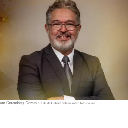
 com Gutemberg Gomes
•
Arte de Gabriel Vilano sobre foto/Itatiaia