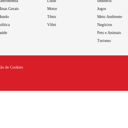
astronomia
Lutas
Indústria
inas Gerais
Motor
Jogos
undo
Tênis
Meio Ambiente
olítica
Vôlei
Negócios
aúde
Pets e Animais
Turismo
tão de Cookies