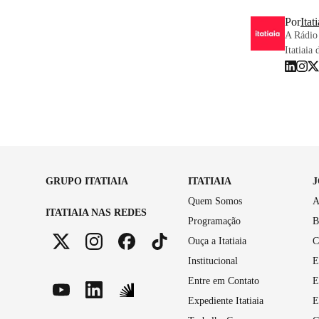
Por
Itat
A Rádio 
Itatiaia 
GRUPO ITATIAIA
ITATIAIA
Quem Somos
A
ITATIAIA NAS REDES
Programação
B
Ouça a Itatiaia
C
Institucional
E
Entre em Contato
E
Expediente Itatiaia
E