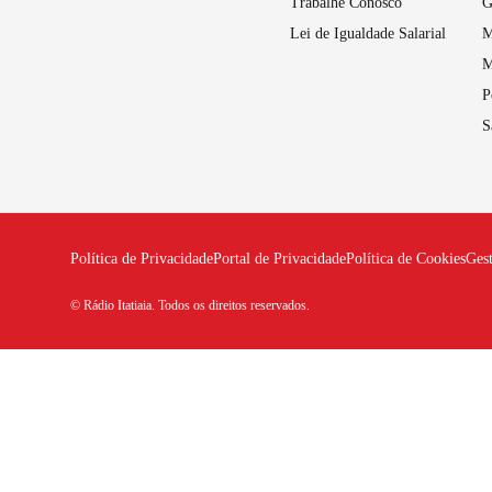
Trabalhe Conosco
G
Lei de Igualdade Salarial
M
M
P
S
Política de Privacidade
Portal de Privacidade
Política de Cookies
Ges
© Rádio Itatiaia. Todos os direitos reservados.