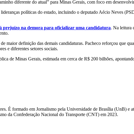
inho diferente do atual” para Minas Gerais, com foco em desenvolvim
lideranças políticas do estado, incluindo o deputado Aécio Neves (PSD
á prejuízo na demora para oficializar uma candidatura
. Na leitura
ento.
e maior definição das demais candidaturas. Pacheco reforçou que qualq
es e diferentes setores sociais.
blica de Minas Gerais, estimada em cerca de R$ 200 bilhões, apontando 
eres. É formado em Jornalismo pela Universidade de Brasília (UnB) e a
rnalismo da Confederação Nacional do Transporte (CNT) em 2023.