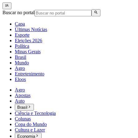
Buscar no portal
Capa
Últimas Notícias
Esporte
Eleições 2026
Política
Minas Gerais
Brasil
Mundo
Agro
Entretenimento
Eloos
Agro
Apostas
Auto
Brasil
Ciência e Tecnologia
Colunas
Copa do Mundo
Cultura e Lazer
Economia