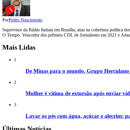
Por
Pedro Nascimento
Supervisor da Rádio Itatiaia em Brasília, atua na cobertura polític
O Tempo. Vencedor dos prêmios CDL de Jornalismo em 2021 e Amagi
Mais Lidas
1
De Minas para o mundo, Grupo Herculano a
2
Mulher é vítima de extorsão após enviar ví
3
Lavar os pés com água, açúcar e alecrim: p
Últimas Notícias