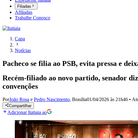
Filiadas
Afiliadas
Trabalhe Conosco
Capa
Notícias
Pacheco se filia ao PSB, evita pressa e d
Recém-filiado ao novo partido, senador diz
convenções
Por
João Rosa
e
Pedro Nascimento
,
Brasília
01/04/2026 às 21h46
•
At
Compartilhar
Adicionar Itatiaia ao