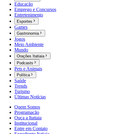
Educação
Emprego e Concursos
Entretenimento
Esportes
Games
Gastronomia
Jogos
Meio Ambiente
Mundo
Orações Itatiaia
Podcasts
Pets e Animais
Política
Saúde
Trends
Turismo
Últimas Notícias
Quem Somos
Programação
Ouça a Itatiaia
Institucional
Entre em Contato
Expediente Itatiaia