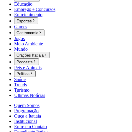
Educação
Emprego e Concursos
Entretenimento
Esportes
Games
Gastronomia
Jogos
Meio Ambiente
Mundo
Orações Itatiaia
Podcasts
Pets e Animais
Política
Saúde
Trends
Turismo
Últimas Notícias
Quem Somos
Programação
Ouça a Itatiaia
Institucional
Entre em Contato
Expediente Itatiaia