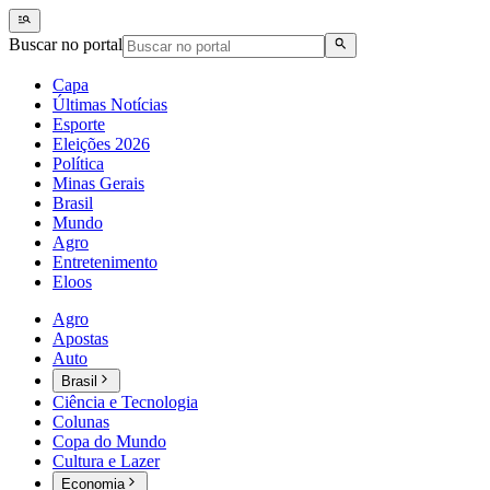
Buscar no portal
Capa
Últimas Notícias
Esporte
Eleições 2026
Política
Minas Gerais
Brasil
Mundo
Agro
Entretenimento
Eloos
Agro
Apostas
Auto
Brasil
Ciência e Tecnologia
Colunas
Copa do Mundo
Cultura e Lazer
Economia