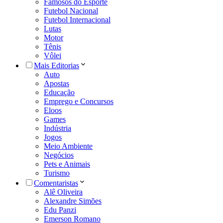
Famosos do Esporte
Futebol Nacional
Futebol Internacional
Lutas
Motor
Tênis
Vôlei
Mais Editorias
Auto
Apostas
Educação
Emprego e Concursos
Eloos
Games
Indústria
Jogos
Meio Ambiente
Negócios
Pets e Animais
Turismo
Comentaristas
Alê Oliveira
Alexandre Simões
Edu Panzi
Emerson Romano