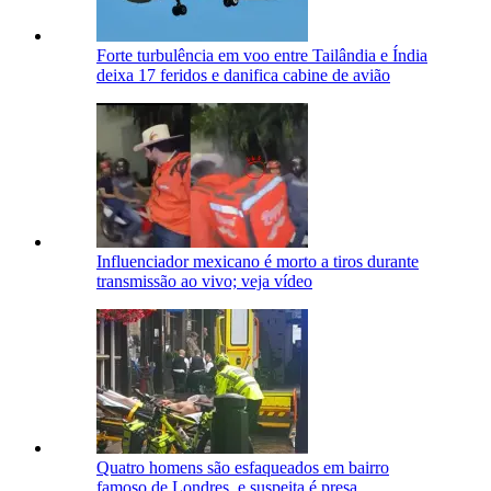
Forte turbulência em voo entre Tailândia e Índia
deixa 17 feridos e danifica cabine de avião
Influenciador mexicano é morto a tiros durante
transmissão ao vivo; veja vídeo
Quatro homens são esfaqueados em bairro
famoso de Londres, e suspeita é presa