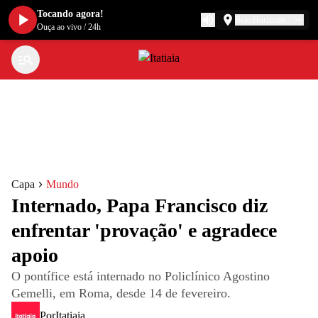
Tocando agora!
Belo Horizonte
Ouça ao vivo
/
24h
Capa
Mundo
Internado, Papa Francisco diz
enfrentar 'provação' e agradece
apoio
O pontífice está internado no Policlínico Agostino
Gemelli, em Roma, desde 14 de fevereiro.
Por
Itatiaia