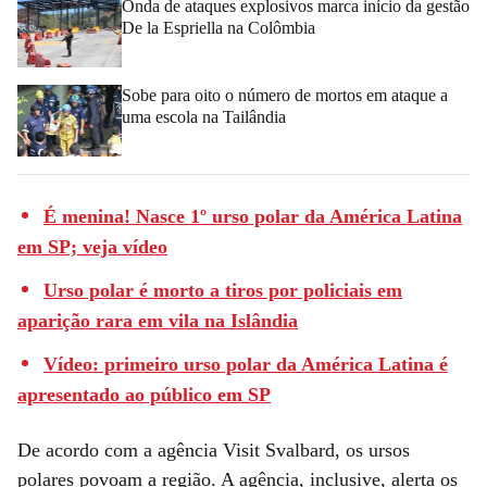
Onda de ataques explosivos marca início da gestão
De la Espriella na Colômbia
Sobe para oito o número de mortos em ataque a
uma escola na Tailândia
É menina! Nasce 1º urso polar da América Latina
em SP; veja vídeo
Urso polar é morto a tiros por policiais em
aparição rara em vila na Islândia
Vídeo: primeiro urso polar da América Latina é
apresentado ao público em SP
De acordo com a agência Visit Svalbard, os ursos
polares povoam a região. A agência, inclusive, alerta os