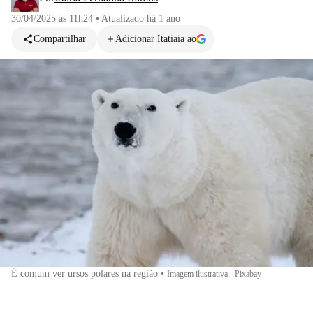
30/04/2025 às 11h24
•
Atualizado
há 1 ano
Compartilhar
Adicionar Itatiaia ao
É comum ver ursos polares na região
•
Imagem ilustrativa - Pixabay