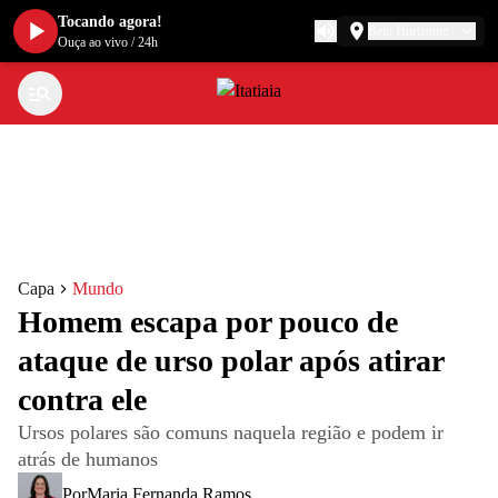
Tocando agora!
Belo Horizonte
Ouça ao vivo
/
24h
Capa
Mundo
Homem escapa por pouco de
ataque de urso polar após atirar
contra ele
Ursos polares são comuns naquela região e podem ir
atrás de humanos
Por
Maria Fernanda Ramos