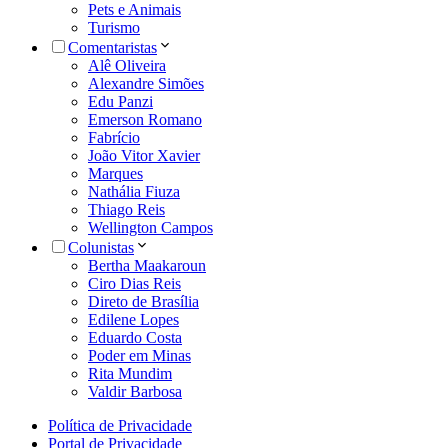
Pets e Animais
Turismo
Comentaristas
Alê Oliveira
Alexandre Simões
Edu Panzi
Emerson Romano
Fabrício
João Vitor Xavier
Marques
Nathália Fiuza
Thiago Reis
Wellington Campos
Colunistas
Bertha Maakaroun
Ciro Dias Reis
Direto de Brasília
Edilene Lopes
Eduardo Costa
Poder em Minas
Rita Mundim
Valdir Barbosa
Política de Privacidade
Portal de Privacidade