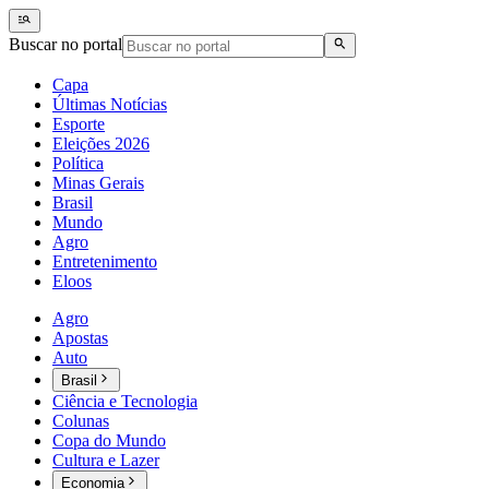
Buscar no portal
Capa
Últimas Notícias
Esporte
Eleições 2026
Política
Minas Gerais
Brasil
Mundo
Agro
Entretenimento
Eloos
Agro
Apostas
Auto
Brasil
Ciência e Tecnologia
Colunas
Copa do Mundo
Cultura e Lazer
Economia