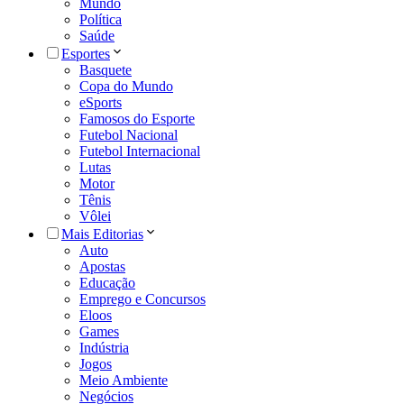
Mundo
Política
Saúde
Esportes
Basquete
Copa do Mundo
eSports
Famosos do Esporte
Futebol Nacional
Futebol Internacional
Lutas
Motor
Tênis
Vôlei
Mais Editorias
Auto
Apostas
Educação
Emprego e Concursos
Eloos
Games
Indústria
Jogos
Meio Ambiente
Negócios