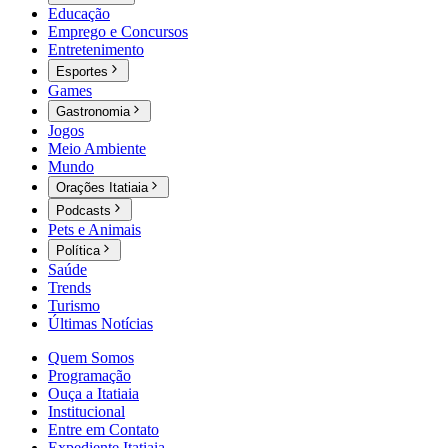
Educação
Emprego e Concursos
Entretenimento
Esportes
Games
Gastronomia
Jogos
Meio Ambiente
Mundo
Orações Itatiaia
Podcasts
Pets e Animais
Política
Saúde
Trends
Turismo
Últimas Notícias
Quem Somos
Programação
Ouça a Itatiaia
Institucional
Entre em Contato
Expediente Itatiaia