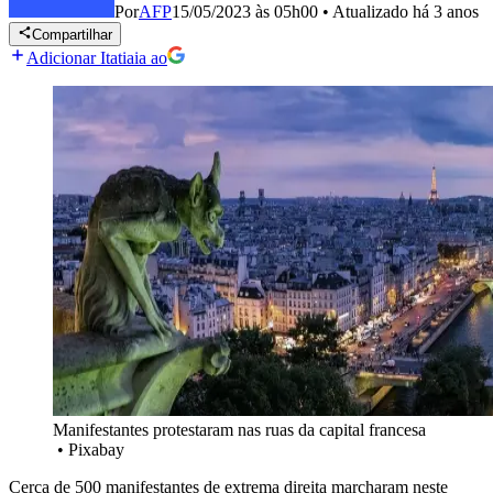
Por
AFP
15/05/2023 às 05h00
•
Atualizado
há 3 anos
Compartilhar
Adicionar Itatiaia ao
Manifestantes protestaram nas ruas da capital francesa
•
Pixabay
Cerca de 500 manifestantes de extrema direita marcharam neste