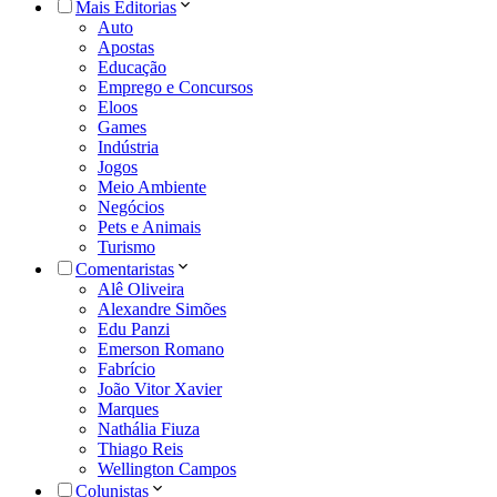
Mais Editorias
Auto
Apostas
Educação
Emprego e Concursos
Eloos
Games
Indústria
Jogos
Meio Ambiente
Negócios
Pets e Animais
Turismo
Comentaristas
Alê Oliveira
Alexandre Simões
Edu Panzi
Emerson Romano
Fabrício
João Vitor Xavier
Marques
Nathália Fiuza
Thiago Reis
Wellington Campos
Colunistas