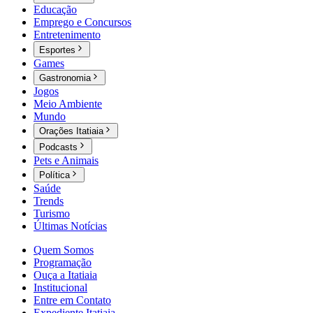
Educação
Emprego e Concursos
Entretenimento
Esportes
Games
Gastronomia
Jogos
Meio Ambiente
Mundo
Orações Itatiaia
Podcasts
Pets e Animais
Política
Saúde
Trends
Turismo
Últimas Notícias
Quem Somos
Programação
Ouça a Itatiaia
Institucional
Entre em Contato
Expediente Itatiaia