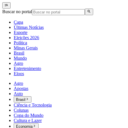
Buscar no portal
Capa
Últimas Notícias
Esporte
Eleições 2026
Política
Minas Gerais
Brasil
Mundo
Agro
Entretenimento
Eloos
Agro
Apostas
Auto
Brasil
Ciência e Tecnologia
Colunas
Copa do Mundo
Cultura e Lazer
Economia