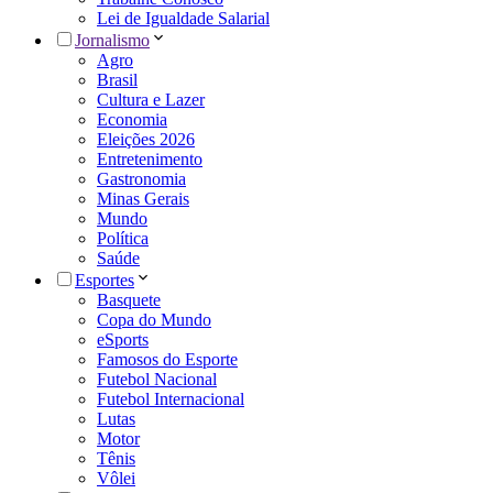
Lei de Igualdade Salarial
Jornalismo
Agro
Brasil
Cultura e Lazer
Economia
Eleições 2026
Entretenimento
Gastronomia
Minas Gerais
Mundo
Política
Saúde
Esportes
Basquete
Copa do Mundo
eSports
Famosos do Esporte
Futebol Nacional
Futebol Internacional
Lutas
Motor
Tênis
Vôlei