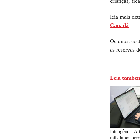
crianças, fic
leia mais det
Canadá
Os ursos cos
as reservas d
Leia també
Inteligência Art
mil alunos prec