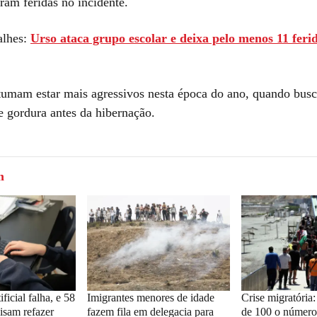
aram feridas no incidente.
alhes:
Urso ataca grupo escolar e deixa pelo menos 11 feri
tumam estar mais agressivos nesta época do ano, quando bu
e gordura antes da hibernação.
m
ificial falha, e 58
Imigrantes menores de idade
Crise migratória
isam refazer
fazem fila em delegacia para
de 100 o número