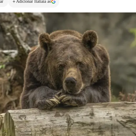
ar
Adicionar Itatiaia ao