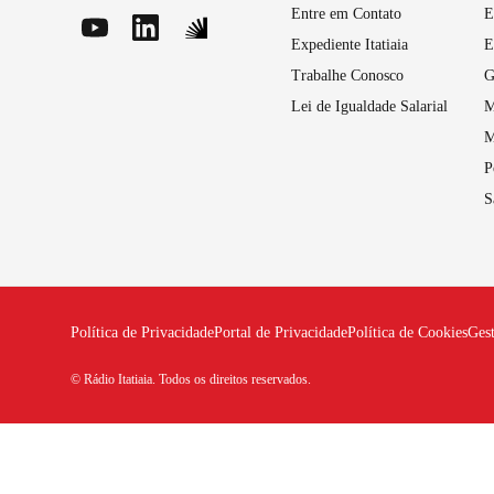
Entre em Contato
E
Expediente Itatiaia
E
Trabalhe Conosco
G
Lei de Igualdade Salarial
M
M
P
S
Política de Privacidade
Portal de Privacidade
Política de Cookies
Ges
© Rádio Itatiaia. Todos os direitos reservados.