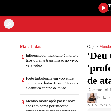
T
Ou
Mais Lidas
Capa
Mundo
'Deu 
Influenciador mexicano é morto a
1
tiros durante transmissão ao vivo;
'prof
veja vídeo
de at
Forte turbulência em voo entre
2
Tailândia e Índia deixa 17 feridos
e danifica cabine de avião
Docente foi f
Por
Izab
Menino morre após passar nove
3
22/11/2025 às 0
anos em coma por infecção
causada por queijo contaminado