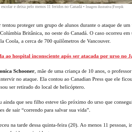
 escolar e deixa pelo menos 11 feridos no Canadá
•
Imagem ilustrativa |Freepik
 tentou proteger um grupo de alunos durante o ataque de um
a Colúmbia Britânica, no oeste do Canadá. O caso ocorreu em 
lla Coola, a cerca de 700 quilômetros de Vancouver.
da ao hospital inconsciente após ser atacada por urso no 
onica Schooner
, mãe de uma criança de 10 anos, o professor
 intervir no ataque. Ela contou ao Canadian Press que ele fic
isou ser retirado do local de helicóptero.
u ainda que seu filho esteve tão próximo do urso que consegui
s de sair “correndo para salvar sua vida”.
eceu na tarde dessa quinta-feira (20). Ao menos 11 pessoas, i