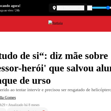
ocando agora!
Belo Horizonte
ça ao vivo
/
24h
tudo de si“: diz mãe sobre
essor-herói' que salvou alu
aque de urso
erido ao tentar intervir e precisou ser resgatado de helicópter
ella Gomes
9h29
•
Atualizado
há 8 meses