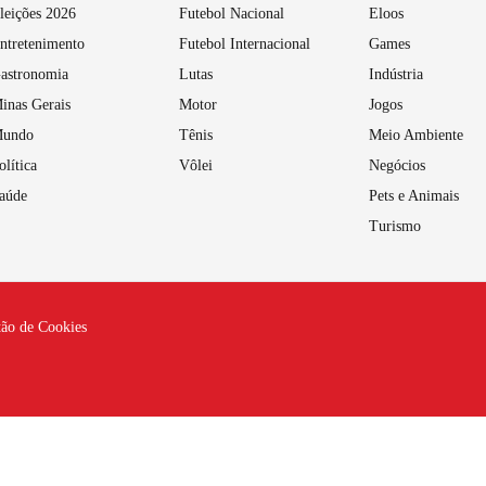
leições 2026
Futebol Nacional
Eloos
ntretenimento
Futebol Internacional
Games
astronomia
Lutas
Indústria
inas Gerais
Motor
Jogos
undo
Tênis
Meio Ambiente
olítica
Vôlei
Negócios
aúde
Pets e Animais
Turismo
tão de Cookies