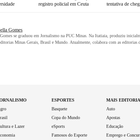
rsidade
registro policial em Ceuta
tentativa de che
bella Gomes
 Gomes se graduou em Jornalismo na PUC Minas. Na Itatiaia, produziu inicial
editorias Minas Gerais, Brasil e Mundo. Atualmente, colabora com as editorias
JORNALISMO
ESPORTES
MAIS EDITORI
gro
Basquete
Auto
rasil
Copa do Mundo
Apostas
ultura e Lazer
eSports
Educação
conomia
Famosos do Esporte
Emprego e Concur