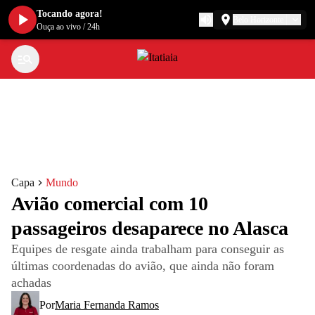
Tocando agora!
Belo Horizonte
Ouça ao vivo
/
24h
Capa
Mundo
Avião comercial com 10
passageiros desaparece no Alasca
Equipes de resgate ainda trabalham para conseguir as
últimas coordenadas do avião, que ainda não foram
achadas
Por
Maria Fernanda Ramos