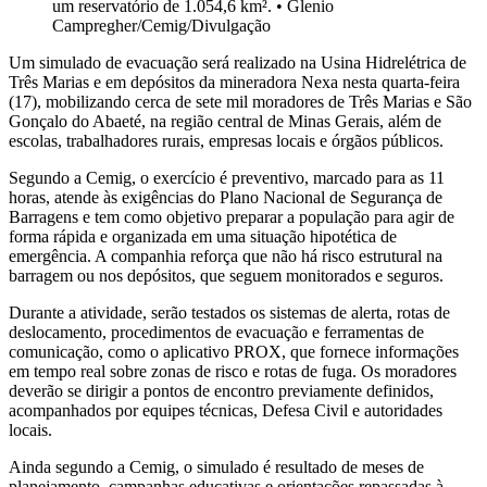
um reservatório de 1.054,6 km².
•
Glenio
Campregher/Cemig/Divulgação
Um simulado de evacuação será realizado na Usina Hidrelétrica de
Três Marias e em depósitos da mineradora Nexa nesta quarta-feira
(17), mobilizando cerca de sete mil moradores de Três Marias e São
Gonçalo do Abaeté, na região central de Minas Gerais, além de
escolas, trabalhadores rurais, empresas locais e órgãos públicos.
Segundo a Cemig, o exercício é preventivo, marcado para as 11
horas, atende às exigências do Plano Nacional de Segurança de
Barragens e tem como objetivo preparar a população para agir de
forma rápida e organizada em uma situação hipotética de
emergência. A companhia reforça que não há risco estrutural na
barragem ou nos depósitos, que seguem monitorados e seguros.
Durante a atividade, serão testados os sistemas de alerta, rotas de
deslocamento, procedimentos de evacuação e ferramentas de
comunicação, como o aplicativo PROX, que fornece informações
em tempo real sobre zonas de risco e rotas de fuga. Os moradores
deverão se dirigir a pontos de encontro previamente definidos,
acompanhados por equipes técnicas, Defesa Civil e autoridades
locais.
Ainda segundo a Cemig, o simulado é resultado de meses de
planejamento, campanhas educativas e orientações repassadas à