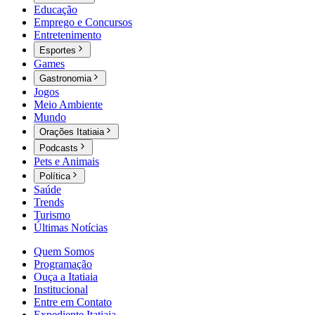
Educação
Emprego e Concursos
Entretenimento
Esportes
Games
Gastronomia
Jogos
Meio Ambiente
Mundo
Orações Itatiaia
Podcasts
Pets e Animais
Política
Saúde
Trends
Turismo
Últimas Notícias
Quem Somos
Programação
Ouça a Itatiaia
Institucional
Entre em Contato
Expediente Itatiaia