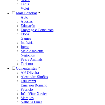
Tênis
Vôlei
Mais Editorias
Auto
Apostas
Educação
Emprego e Concursos
Eloos
Games
Indústria
Jogos
Meio Ambiente
Negócios
Pets e Animais
Turismo
Comentaristas
Alê Oliveira
Alexandre Simões
Edu Panzi
Emerson Romano
Fabrício
João Vitor Xavier
Marques
Nathália Fiuza