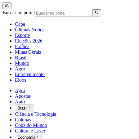
Buscar no portal
Capa
Últimas Notícias
Esporte
Eleições 2026
Política
Minas Gerais
Brasil
Mundo
Agro
Entretenimento
Eloos
Agro
Apostas
Auto
Brasil
Ciência e Tecnologia
Colunas
Copa do Mundo
Cultura e Lazer
Economia