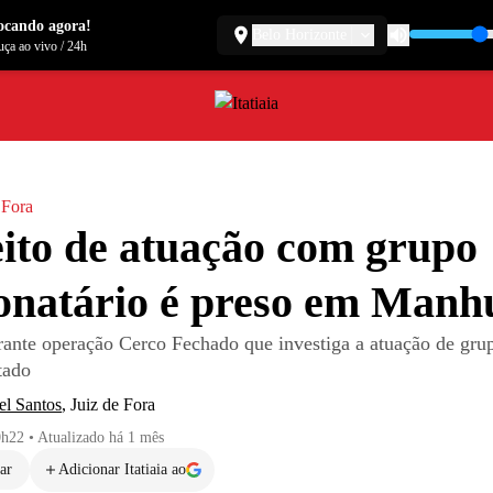
ocando agora!
Belo Horizonte
ça ao vivo
/
24h
 Fora
ito de atuação com grupo
ionatário é preso em Man
urante operação Cerco Fechado que investiga a atuação de grup
tado
el Santos
,
Juiz de Fora
0h22
•
Atualizado
há 1 mês
ar
Adicionar Itatiaia ao