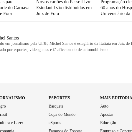
tas para
Novos cartões do Passe Livre
Programação cien
orte do Carnaval
Estudantil são distribuídos em
60 anos do Hospi
e Fora
Juiz de Fora
Universitário d
hel Santos
o em jornalismo pela UFJF, Michel Santos é estagiário da Itatiaia em Juiz de 
do por esportes, videogames e fã aficcionado de automobilismo.
JORNALISMO
ESPORTES
MAIS EDITORI
gro
Basquete
Auto
rasil
Copa do Mundo
Apostas
ultura e Lazer
eSports
Educação
conomia
Famosos do Esporte
Emprego e Concur