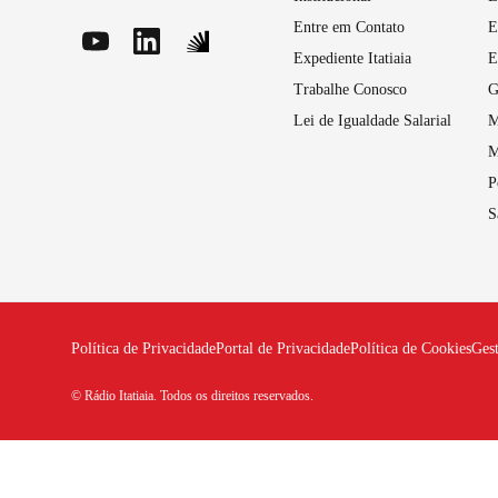
Entre em Contato
E
Expediente Itatiaia
E
Trabalhe Conosco
G
Lei de Igualdade Salarial
M
M
P
S
Política de Privacidade
Portal de Privacidade
Política de Cookies
Ges
© Rádio Itatiaia. Todos os direitos reservados.