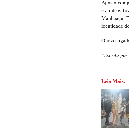
Após o compa
e a intensifi
Manhuaçu. El
identidade d
O investigad
*Escrita por
Leia Mais: