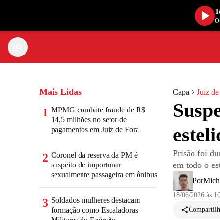
T
Ou
Mais Lidas
Capa
Juiz de
Suspe
MPMG combate fraude de R$
1
14,5 milhões no setor de
estel
pagamentos em Juiz de Fora
Prisão foi d
Coronel da reserva da PM é
2
em todo o es
suspeito de importunar
sexualmente passageira em ônibus
Por
Mich
18/06/2026 às 1
Soldados mulheres destacam
3
formação como Escaladoras
Compartilh
Militares do Exército