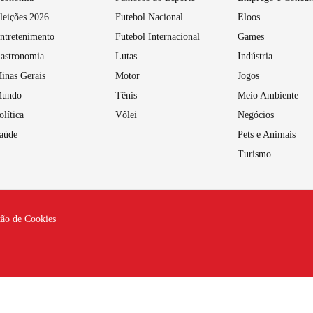
leições 2026
Futebol Nacional
Eloos
ntretenimento
Futebol Internacional
Games
astronomia
Lutas
Indústria
inas Gerais
Motor
Jogos
undo
Tênis
Meio Ambiente
olítica
Vôlei
Negócios
aúde
Pets e Animais
Turismo
tão de Cookies