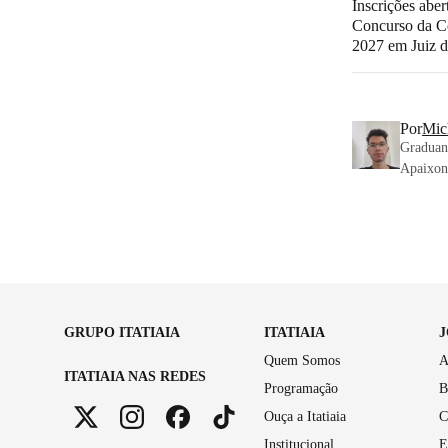
Inscrições aber
Concurso da C
2027 em Juiz d
Por
Mic
Graduand
Apaixona
GRUPO ITATIAIA
ITATIAIA
Quem Somos
A
ITATIAIA NAS REDES
Programação
B
Ouça a Itatiaia
C
Institucional
E