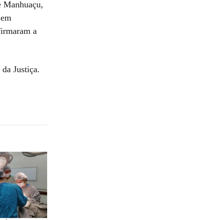
 e Manhuaçu,
o em
firmaram a
da Justiça.