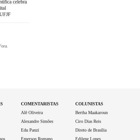
tífica celebra
tal
a UFJF
Fora.
AS
COMENTARISTAS
COLUNISTAS
Alê Oliveira
Bertha Maakaroun
Alexandre Simões
Ciro Dias Reis
Edu Panzi
Direto de Brasília
sos
Emerson Romano
Edilene Lopes