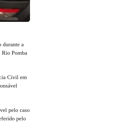
o durante a
em Rio Pomba
cia Civil em
ponsável
vel pelo caso
eferido pelo