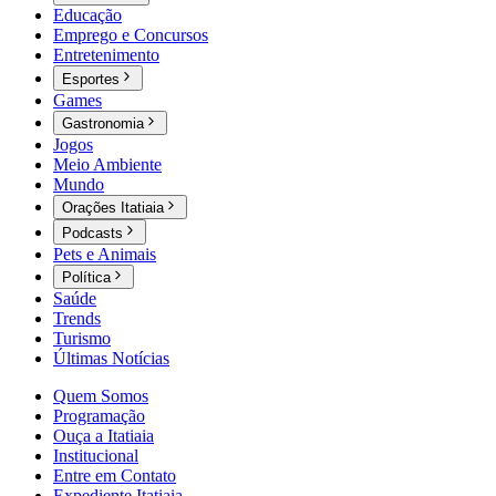
Educação
Emprego e Concursos
Entretenimento
Esportes
Games
Gastronomia
Jogos
Meio Ambiente
Mundo
Orações Itatiaia
Podcasts
Pets e Animais
Política
Saúde
Trends
Turismo
Últimas Notícias
Quem Somos
Programação
Ouça a Itatiaia
Institucional
Entre em Contato
Expediente Itatiaia