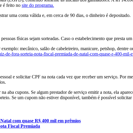
e é feito no
site do programa.
trar uma conta válida e, em cerca de 90 dias, o dinheiro é depositado.
 pessoas físicas sejam sorteadas. Caso o estabelecimento que presta um
or exemplo: mecânico, salão de cabeleireiro, manicure, petshop, dentre
juiz-de-fora-sorteia-nota-fiscal-premiada-de-natal-com-quase-r-400-mil
ro pessoal e solicitar CPF na nota cada vez que receber um serviço. Por 
dos.
 ir na aba cupons. Se algum prestador de serviço emitir a nota, ela apa
sorteio. Se um cupom não estiver disponível, também é possível solicitar
e Natal com quase R$ 400 mil em prêmios
Nota Fiscal Premiada