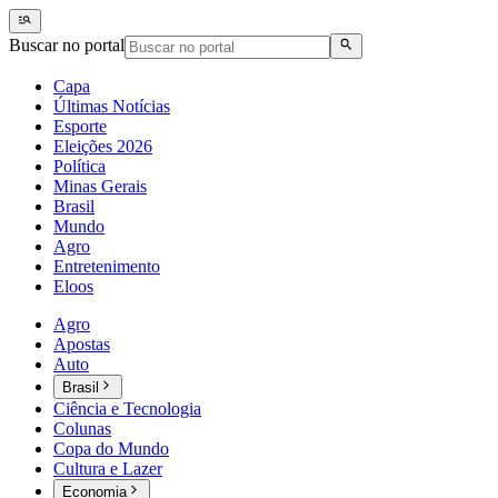
Buscar no portal
Capa
Últimas Notícias
Esporte
Eleições 2026
Política
Minas Gerais
Brasil
Mundo
Agro
Entretenimento
Eloos
Agro
Apostas
Auto
Brasil
Ciência e Tecnologia
Colunas
Copa do Mundo
Cultura e Lazer
Economia