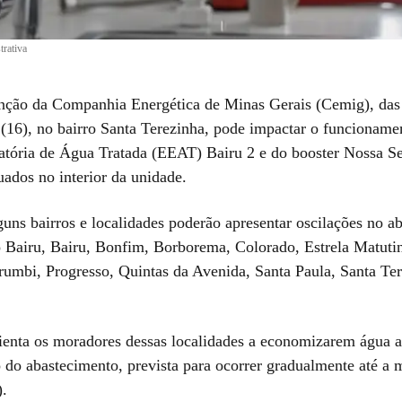
trativa
ção da Companhia Energética de Minas Gerais (Cemig), das
 (16), no bairro Santa Terezinha, pode impactar o funcioname
atória de Água Tratada (EEAT) Bairu 2 e do booster Nossa S
uados no interior da unidade.
guns bairros e localidades poderão apresentar oscilações no a
o Bairu, Bairu, Bonfim, Borborema, Colorado, Estrela Matuti
umbi, Progresso, Quintas da Avenida, Santa Paula, Santa Ter
enta os moradores dessas localidades a economizarem água a
o do abastecimento, prevista para ocorrer gradualmente até a
.