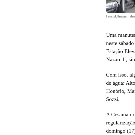
Freepik/Imagem ilus
Uma manuten
neste sábado
Estação Elev
Nazareth, sit
Com isso, al
de água
: Alt
Honório, Mar
Sozzi.
A Cesama ori
regularizaçã
domingo (17)