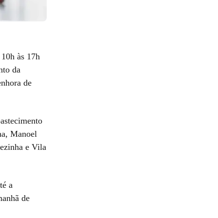
 10h às 17h
nto da
enhora de
bastecimento
na, Manoel
ezinha e Vila
té a
 manhã de