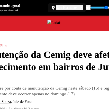
ocando agora!
Belo Horizonte
ça ao vivo
/
24h
 Fora
enção da Cemig deve afe
ecimento em bairros de Ju
re por conta de manutenção da Cemig neste sábado (16) e reg
ento deve ocorrer apenas no domingo (17)
a Souza
,
Juiz de Fora
9h03
•
Atualizado
há 2 meses