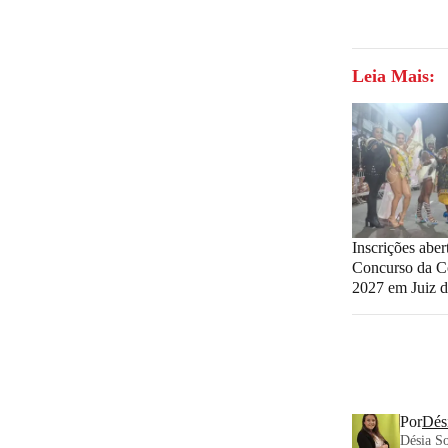
Leia Mais:
Inscrições aber
Concurso da C
2027 em Juiz d
Por
Dés
Désia So