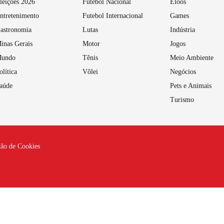
leições 2026
Futebol Nacional
Eloos
ntretenimento
Futebol Internacional
Games
astronomia
Lutas
Indústria
inas Gerais
Motor
Jogos
undo
Tênis
Meio Ambiente
olítica
Vôlei
Negócios
aúde
Pets e Animais
Turismo
tão de Cookies