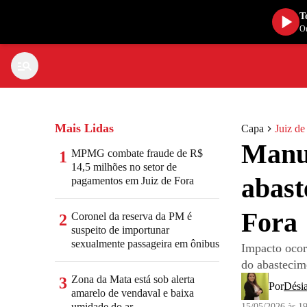
T
Ou
Mais Lidas
Capa
Juiz de
Manut
MPMG combate fraude de R$
1
14,5 milhões no setor de
abast
pagamentos em Juiz de Fora
Fora
Coronel da reserva da PM é
2
suspeito de importunar
sexualmente passageira em ônibus
Impacto ocor
do abastecim
Zona da Mata está sob alerta
3
Por
Dési
amarelo de vendaval e baixa
umidade do ar
15/05/2026 às 1