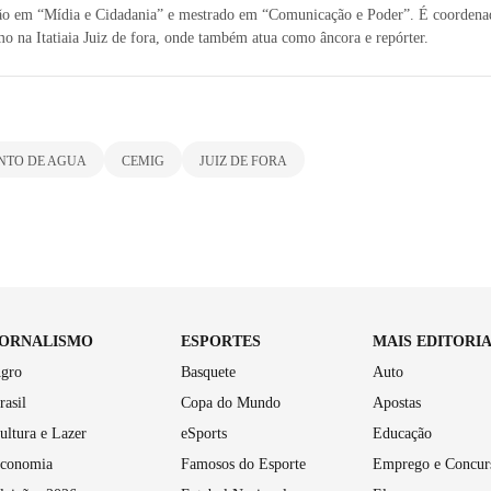
ão em “Mídia e Cidadania” e mestrado em “Comunicação e Poder”. É coordena
mo na Itatiaia Juiz de fora, onde também atua como âncora e repórter.
NTO DE AGUA
CEMIG
JUIZ DE FORA
JORNALISMO
ESPORTES
MAIS EDITORI
gro
Basquete
Auto
rasil
Copa do Mundo
Apostas
ultura e Lazer
eSports
Educação
conomia
Famosos do Esporte
Emprego e Concur