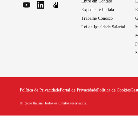
Entre em Contato
E
Expediente Itatiaia
E
Trabalhe Conosco
G
Lei de Igualdade Salarial
M
M
P
S
Política de Privacidade
Portal de Privacidade
Política de Cookies
Ges
© Rádio Itatiaia. Todos os direitos reservados.