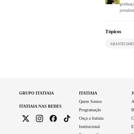
graduaç
jornalis
Tópicos
ABASTECIME
GRUPO ITATIAIA
ITATIAIA
Quem Somos
A
ITATIAIA NAS REDES
Programação
B
Ouça a Itatiaia
C
Institucional
E