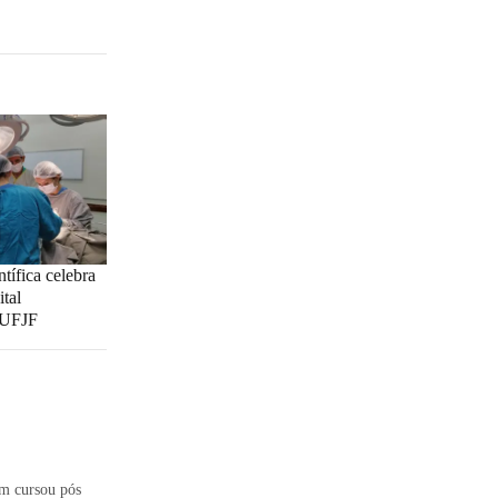
tífica celebra
tal
a UFJF
ém cursou pós