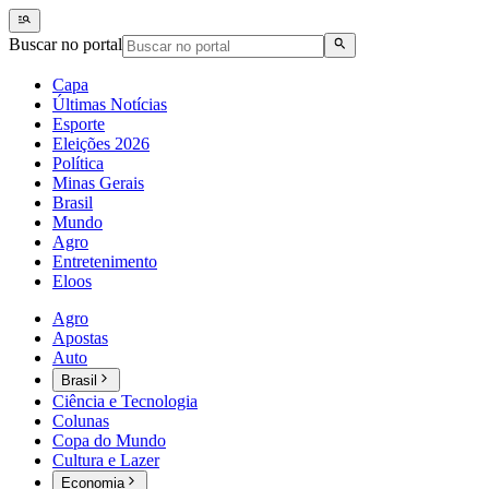
Buscar no portal
Capa
Últimas Notícias
Esporte
Eleições 2026
Política
Minas Gerais
Brasil
Mundo
Agro
Entretenimento
Eloos
Agro
Apostas
Auto
Brasil
Ciência e Tecnologia
Colunas
Copa do Mundo
Cultura e Lazer
Economia