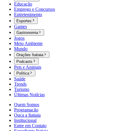
Educação
Emprego e Concursos
Entretenimento
Esportes
Games
Gastronomia
Jogos
Meio Ambiente
Mundo
Orações Itatiaia
Podcasts
Pets e Animais
Política
Saúde
Trends
Turismo
Últimas Notícias
Quem Somos
Programação
Ouça a Itatiaia
Institucional
Entre em Contato
Expediente Itatiaia