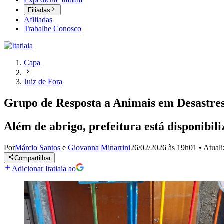
Filiadas
Afiliadas
Trabalhe Conosco
Capa
Juiz de Fora
Grupo de Resposta a Animais em Desastres 
Além de abrigo, prefeitura está disponibil
Por
Márcio Santos
e
Giovanna Minarrini
26/02/2026 às 19h01
•
Atual
Compartilhar
Adicionar Itatiaia ao