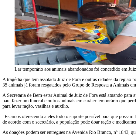
Lar temporário aos animais abandonados foi concedido em Jui
A tragédia que tem assolado Juiz de Fora e outras cidades da região
35 animais já foram resgatados pelo Grupo de Resposta a Animais e
A Secretaria de Bem-estar Animal de Juiz de Fora está atuando para a
para fazer um funeral e outros animais em caráter temporário que perd
para levar ração, vasilhas e auxílio.
"Estamos oferecendo a eles todo o suporte possível para que possam 
de acordo com o secretário, a população pode doar ração e medicament
As doações podem ser entregues na Avenida Rio Branco, nº 1843, quar