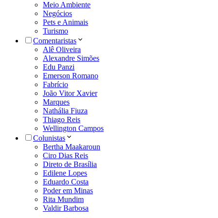
Meio Ambiente
Negócios
Pets e Animais
Turismo
Comentaristas
Alê Oliveira
Alexandre Simões
Edu Panzi
Emerson Romano
Fabrício
João Vitor Xavier
Marques
Nathália Fiuza
Thiago Reis
Wellington Campos
Colunistas
Bertha Maakaroun
Ciro Dias Reis
Direto de Brasília
Edilene Lopes
Eduardo Costa
Poder em Minas
Rita Mundim
Valdir Barbosa