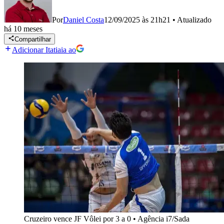
Por
Daniel Costa
12/09/2025 às 21h21
•
Atualizado
há 10 meses
Compartilhar
Adicionar Itatiaia ao
Cruzeiro vence JF Vôlei por 3 a 0
•
Agência i7/Sada