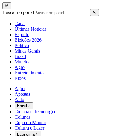
Buscar no portal
Capa
Últimas Notícias
Esporte
Eleições 2026
Política
Minas Gerais
Brasil
Mundo
Agro
Entretenimento
Eloos
Agro
Apostas
Auto
Brasil
Ciência e Tecnologia
Colunas
Copa do Mundo
Cultura e Lazer
Economia