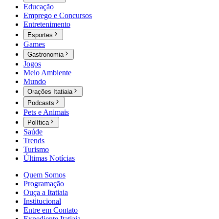
Educação
Emprego e Concursos
Entretenimento
Esportes
Games
Gastronomia
Jogos
Meio Ambiente
Mundo
Orações Itatiaia
Podcasts
Pets e Animais
Política
Saúde
Trends
Turismo
Últimas Notícias
Quem Somos
Programação
Ouça a Itatiaia
Institucional
Entre em Contato
Expediente Itatiaia