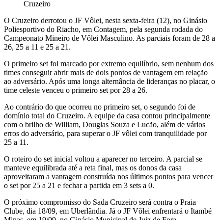
Cruzeiro
O Cruzeiro derrotou o JF Vôlei, nesta sexta-feira (12), no Ginásio
Poliesportivo do Riacho, em Contagem, pela segunda rodada do
Campeonato Mineiro de Vôlei Masculino. As parciais foram de 28 a
26, 25 a 11 e 25 a 21.
O primeiro set foi marcado por extremo equilíbrio, sem nenhum dos
times conseguir abrir mais de dois pontos de vantagem em relação
ao adversário. Após uma longa alternância de lideranças no placar, o
time celeste venceu o primeiro set por 28 a 26.
Ao contrário do que ocorreu no primeiro set, o segundo foi de
domínio total do Cruzeiro. A equipe da casa contou principalmente
com o brilho de William, Douglas Souza e Lucão, além de vários
erros do adversário, para superar o JF vôlei com tranquilidade por
25 a 11.
O roteiro do set inicial voltou a aparecer no terceiro. A parcial se
manteve equilibrada até a reta final, mas os donos da casa
aproveitaram a vantagem construída nos últimos pontos para vencer
o set por 25 a 21 e fechar a partida em 3 sets a 0.
O próximo compromisso do Sada Cruzeiro será contra o Praia
Clube, dia 18/09, em Uberlândia. Já o JF Vôlei enfrentará o Itambé
Minas, em 19/09, no Ginásio Municipal de Juiz de Fora.