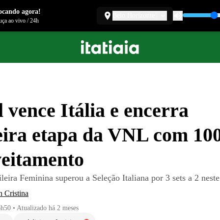
ocando agora!
Belo Horizonte
ça ao vivo
/
24h
l vence Itália e encerra
eira etapa da VNL com 10
eitamento
leira Feminina superou a Seleção Italiana por 3 sets a 2 nest
 Cristina
6h50
•
Atualizado
há 2 meses