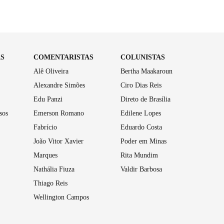
AS
COMENTARISTAS
COLUNISTAS
Alê Oliveira
Bertha Maakaroun
Alexandre Simões
Ciro Dias Reis
Edu Panzi
Direto de Brasília
sos
Emerson Romano
Edilene Lopes
Fabrício
Eduardo Costa
João Vitor Xavier
Poder em Minas
Marques
Rita Mundim
Nathália Fiuza
Valdir Barbosa
Thiago Reis
Wellington Campos