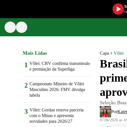
T
Ou
Mais Lidas
Capa
Vôlei
Brasi
Vôlei: CBV confirma transmissão
1
e premiação da Superliga
prim
Campeonato Mineiro de Vôlei
2
aprov
Masculino 2026: FMV divulga
tabela
Seleção Brasi
Vôlei: Gerdau renova parceria
3
Por
Karen
com o Minas e apresenta
07/06/2026 às 1
novidades para 2026/27