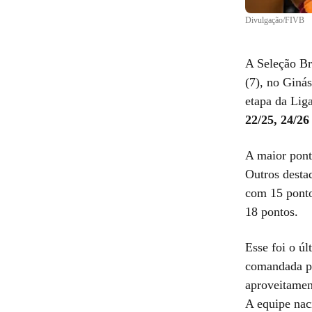
Divulgação/FIVB
A Seleção Br
(7), no Ginás
etapa da Lig
22/25, 24/26
A maior pontu
Outros desta
com 15 ponto
18 pontos.
Esse foi o ú
comandada po
aproveitamen
A equipe naci