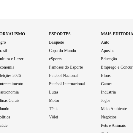
JORNALISMO
ESPORTES
MAIS EDITORI
gro
Basquete
Auto
rasil
Copa do Mundo
Apostas
ultura e Lazer
eSports
Educação
conomia
Famosos do Esporte
Emprego e Concur
leições 2026
Futebol Nacional
Eloos
ntretenimento
Futebol Internacional
Games
astronomia
Lutas
Indústria
inas Gerais
Motor
Jogos
undo
Tênis
Meio Ambiente
olítica
Vôlei
Negócios
aúde
Pets e Animais