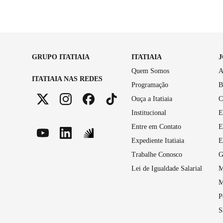
GRUPO ITATIAIA
ITATIAIA
Quem Somos
A
ITATIAIA NAS REDES
Programação
B
Ouça a Itatiaia
C
Institucional
E
Entre em Contato
E
Expediente Itatiaia
E
Trabalhe Conosco
G
Lei de Igualdade Salarial
M
M
P
S