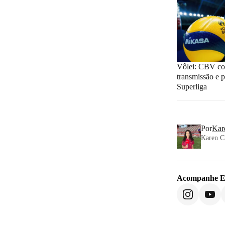
Vôlei: CBV co
transmissão e 
Superliga
Por
Kar
Karen Cr
Acompanhe
E