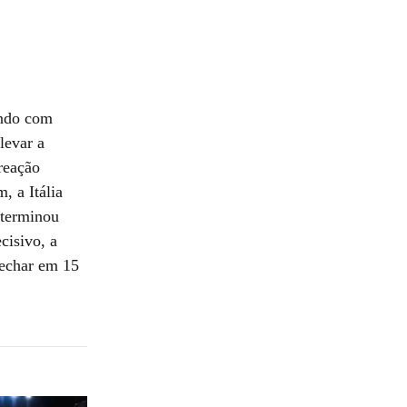
endo com
levar a
reação
, a Itália
 terminou
cisivo, a
fechar em 15