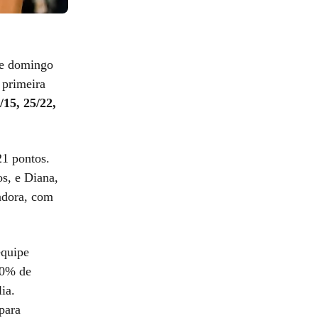
e domingo
 primeira
/15, 25/22,
21 pontos.
s, e Diana,
uadora, com
equipe
00% de
ia.
para