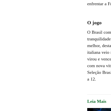
enfrentar a F
O jogo
O Brasil com
tranquilidade
melhor, dest
italiana veio
virou e venc
com nova vitó
Seleção Brasi
a 12.
Leia Mais