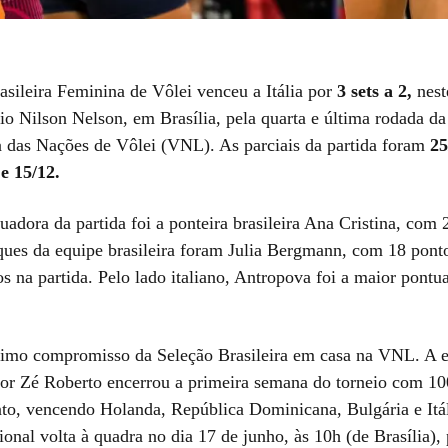
asileira Feminina de Vôlei venceu a Itália por
3 sets a 2,
nest
io Nilson Nelson, em Brasília, pela quarta e última rodada da
a das Nações de Vôlei (VNL). As parciais da partida foram
25
 e 15/12.
adora da partida foi a ponteira brasileira Ana Cristina, com 
ques da equipe brasileira foram Julia Bergmann, com 18 ponto
s na partida. Pelo lado italiano, Antropova foi a maior pont
ltimo compromisso da Seleção Brasileira em casa na VNL. A 
r Zé Roberto encerrou a primeira semana do torneio com 1
to, vencendo Holanda, República Dominicana, Bulgária e Itál
onal volta à quadra no dia 17 de junho, às 10h (de Brasília), 