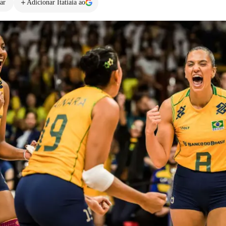
ar
Adicionar Itatiaia ao