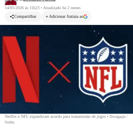
14/05/2026 às 11h23
•
Atualizado
há 2 meses
Compartilhar
Adicionar Itatiaia ao
Netflix e NFL expandiram acordo para transmissão de jogos
•
Divulgação /
Netflix