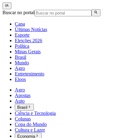
Buscar no portal
Capa
Últimas Notícias
Esporte
Eleições 2026
Política
Minas Gerais
Brasil
Mundo
Agro
Entretenimento
Eloos
Agro
Apostas
Auto
Brasil
Ciência e Tecnologia
Colunas
Copa do Mundo
Cultura e Lazer
Economia