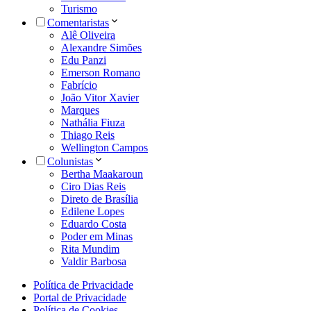
Turismo
Comentaristas
Alê Oliveira
Alexandre Simões
Edu Panzi
Emerson Romano
Fabrício
João Vitor Xavier
Marques
Nathália Fiuza
Thiago Reis
Wellington Campos
Colunistas
Bertha Maakaroun
Ciro Dias Reis
Direto de Brasília
Edilene Lopes
Eduardo Costa
Poder em Minas
Rita Mundim
Valdir Barbosa
Política de Privacidade
Portal de Privacidade
Política de Cookies