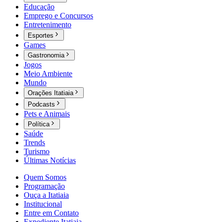
Educação
Emprego e Concursos
Entretenimento
Esportes
Games
Gastronomia
Jogos
Meio Ambiente
Mundo
Orações Itatiaia
Podcasts
Pets e Animais
Política
Saúde
Trends
Turismo
Últimas Notícias
Quem Somos
Programação
Ouça a Itatiaia
Institucional
Entre em Contato
Expediente Itatiaia