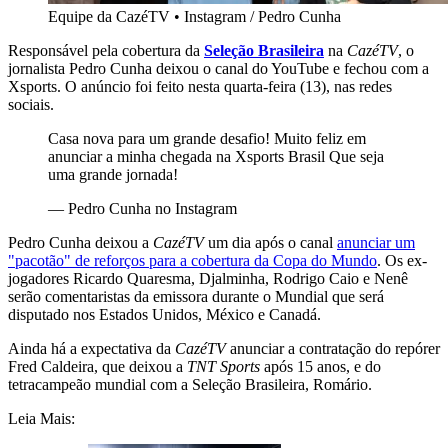
Equipe da CazéTV
•
Instagram / Pedro Cunha
Responsável pela cobertura da
Seleção Brasileira
na
CazéTV
, o
jornalista Pedro Cunha deixou o canal do YouTube e fechou com a
Xsports. O anúncio foi feito nesta quarta-feira (13), nas redes
sociais.
Casa nova para um grande desafio! Muito feliz em
anunciar a minha chegada na Xsports Brasil Que seja
uma grande jornada!
—
Pedro Cunha no Instagram
Pedro Cunha deixou a
CazéTV
um dia após o canal
anunciar um
"pacotão" de reforços para a cobertura da Copa do Mundo
. Os ex-
jogadores Ricardo Quaresma, Djalminha, Rodrigo Caio e Nenê
serão comentaristas da emissora durante o Mundial que será
disputado nos Estados Unidos, México e Canadá.
Ainda há a expectativa da
CazéTV
anunciar a contratação do repórer
Fred Caldeira, que deixou a
TNT Sports
após 15 anos, e do
tetracampeão mundial com a Seleção Brasileira, Romário.
Leia Mais: