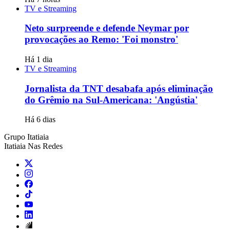
TV e Streaming
Neto surpreende e defende Neymar por
provocações ao Remo: 'Foi monstro'
Há 1 dia
TV e Streaming
Jornalista da TNT desabafa após eliminação
do Grêmio na Sul-Americana: 'Angústia'
Há 6 dias
Grupo Itatiaia
Itatiaia Nas Redes