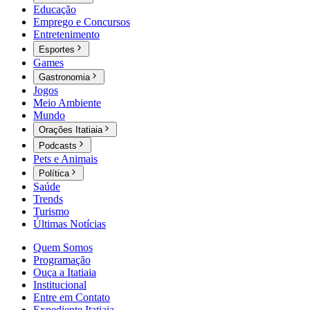
Educação
Emprego e Concursos
Entretenimento
Esportes
Games
Gastronomia
Jogos
Meio Ambiente
Mundo
Orações Itatiaia
Podcasts
Pets e Animais
Política
Saúde
Trends
Turismo
Últimas Notícias
Quem Somos
Programação
Ouça a Itatiaia
Institucional
Entre em Contato
Expediente Itatiaia