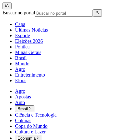
Buscar no portal
Capa
Últimas Notícias
Esporte
Eleições 2026
Política
Minas Gerais
Brasil
Mundo
Agro
Entretenimento
Eloos
Agro
Apostas
Auto
Brasil
Ciência e Tecnologia
Colunas
Copa do Mundo
Cultura e Lazer
Economia