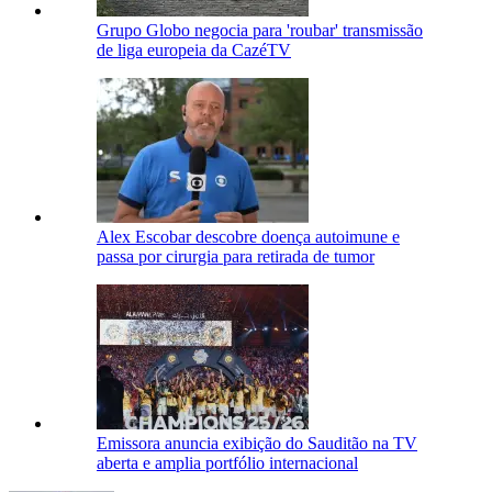
Grupo Globo negocia para 'roubar' transmissão
de liga europeia da CazéTV
Alex Escobar descobre doença autoimune e
passa por cirurgia para retirada de tumor
Emissora anuncia exibição do Sauditão na TV
aberta e amplia portfólio internacional