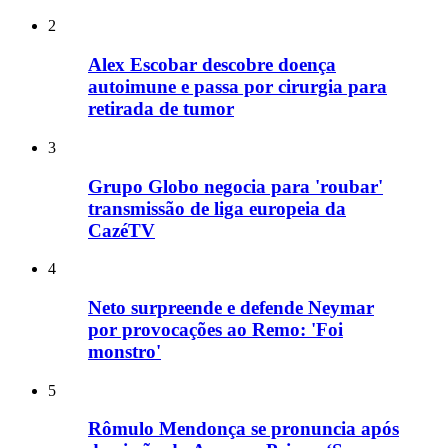
2
Alex Escobar descobre doença
autoimune e passa por cirurgia para
retirada de tumor
3
Grupo Globo negocia para 'roubar'
transmissão de liga europeia da
CazéTV
4
Neto surpreende e defende Neymar
por provocações ao Remo: 'Foi
monstro'
5
Rômulo Mendonça se pronuncia após