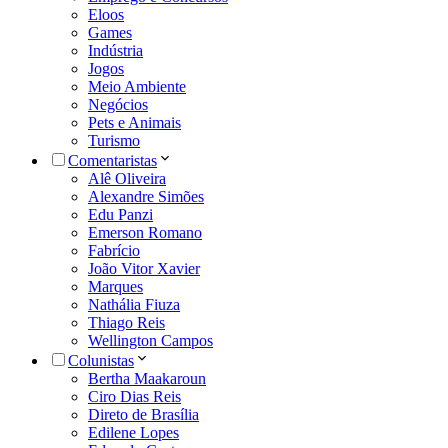
Eloos
Games
Indústria
Jogos
Meio Ambiente
Negócios
Pets e Animais
Turismo
Comentaristas
Alê Oliveira
Alexandre Simões
Edu Panzi
Emerson Romano
Fabrício
João Vitor Xavier
Marques
Nathália Fiuza
Thiago Reis
Wellington Campos
Colunistas
Bertha Maakaroun
Ciro Dias Reis
Direto de Brasília
Edilene Lopes