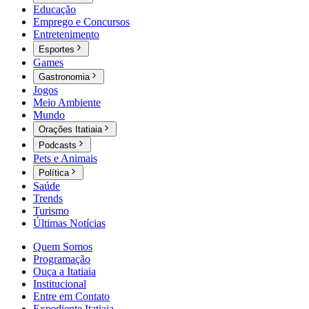
Educação
Emprego e Concursos
Entretenimento
Esportes
Games
Gastronomia
Jogos
Meio Ambiente
Mundo
Orações Itatiaia
Podcasts
Pets e Animais
Política
Saúde
Trends
Turismo
Últimas Notícias
Quem Somos
Programação
Ouça a Itatiaia
Institucional
Entre em Contato
Expediente Itatiaia