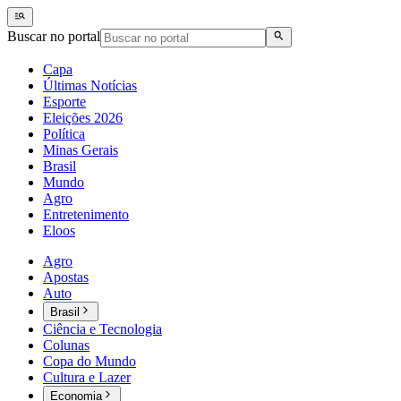
Buscar no portal
Capa
Últimas Notícias
Esporte
Eleições 2026
Política
Minas Gerais
Brasil
Mundo
Agro
Entretenimento
Eloos
Agro
Apostas
Auto
Brasil
Ciência e Tecnologia
Colunas
Copa do Mundo
Cultura e Lazer
Economia