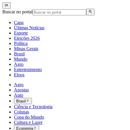
Buscar no portal
Capa
Últimas Notícias
Esporte
Eleições 2026
Política
Minas Gerais
Brasil
Mundo
Agro
Entretenimento
Eloos
Agro
Apostas
Auto
Brasil
Ciência e Tecnologia
Colunas
Copa do Mundo
Cultura e Lazer
Economia