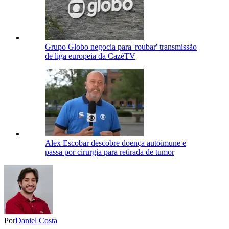
Grupo Globo negocia para 'roubar' transmissão
de liga europeia da CazéTV
Alex Escobar descobre doença autoimune e
passa por cirurgia para retirada de tumor
Por
Daniel Costa