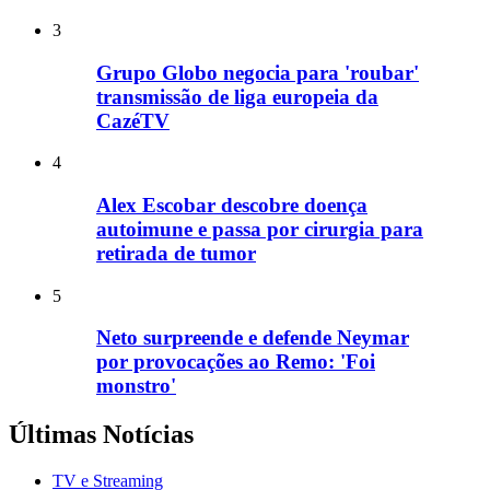
3
Grupo Globo negocia para 'roubar'
transmissão de liga europeia da
CazéTV
4
Alex Escobar descobre doença
autoimune e passa por cirurgia para
retirada de tumor
5
Neto surpreende e defende Neymar
por provocações ao Remo: 'Foi
monstro'
Últimas Notícias
TV e Streaming