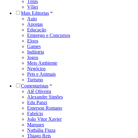
Tênis
Vôlei
Mais Editorias
Auto
Apostas
Educação
Emprego e Concursos
Eloos
Games
Indústria
Jogos
Meio Ambiente
Negócios
Pets e Animais
Turismo
Comentaristas
Alê Oliveira
Alexandre Simões
Edu Panzi
Emerson Romano
Fabrício
João Vitor Xavier
Marques
Nathália Fiuza
Thiago Reis