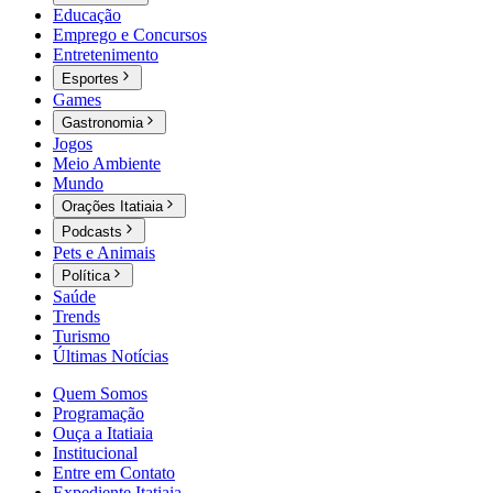
Educação
Emprego e Concursos
Entretenimento
Esportes
Games
Gastronomia
Jogos
Meio Ambiente
Mundo
Orações Itatiaia
Podcasts
Pets e Animais
Política
Saúde
Trends
Turismo
Últimas Notícias
Quem Somos
Programação
Ouça a Itatiaia
Institucional
Entre em Contato
Expediente Itatiaia