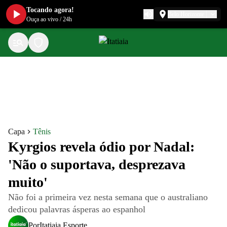
Tocando agora!
Belo Horizonte
Ouça ao vivo
/
24h
Capa
Tênis
Kyrgios revela ódio por Nadal:
'Não o suportava, desprezava
muito'
Não foi a primeira vez nesta semana que o australiano
dedicou palavras ásperas ao espanhol
Por
Itatiaia Esporte