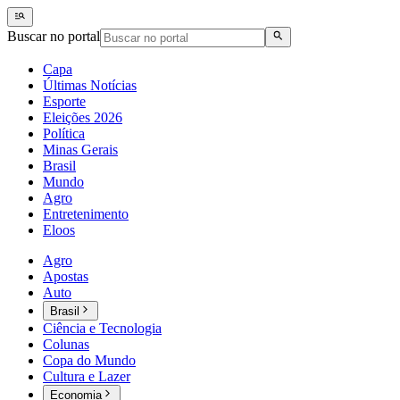
Buscar no portal
Capa
Últimas Notícias
Esporte
Eleições 2026
Política
Minas Gerais
Brasil
Mundo
Agro
Entretenimento
Eloos
Agro
Apostas
Auto
Brasil
Ciência e Tecnologia
Colunas
Copa do Mundo
Cultura e Lazer
Economia