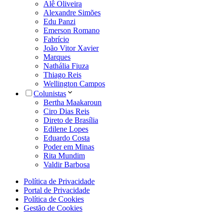
Alê Oliveira
Alexandre Simões
Edu Panzi
Emerson Romano
Fabrício
João Vitor Xavier
Marques
Nathália Fiuza
Thiago Reis
Wellington Campos
Colunistas
Bertha Maakaroun
Ciro Dias Reis
Direto de Brasília
Edilene Lopes
Eduardo Costa
Poder em Minas
Rita Mundim
Valdir Barbosa
Política de Privacidade
Portal de Privacidade
Política de Cookies
Gestão de Cookies