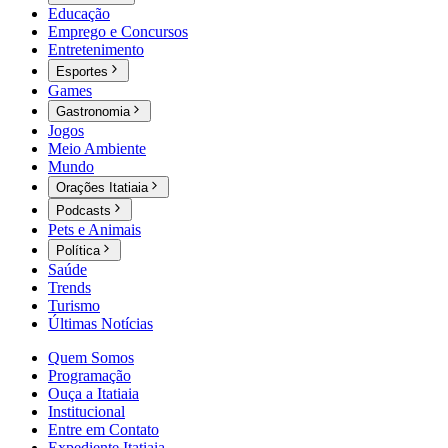
Educação
Emprego e Concursos
Entretenimento
Esportes
Games
Gastronomia
Jogos
Meio Ambiente
Mundo
Orações Itatiaia
Podcasts
Pets e Animais
Política
Saúde
Trends
Turismo
Últimas Notícias
Quem Somos
Programação
Ouça a Itatiaia
Institucional
Entre em Contato
Expediente Itatiaia