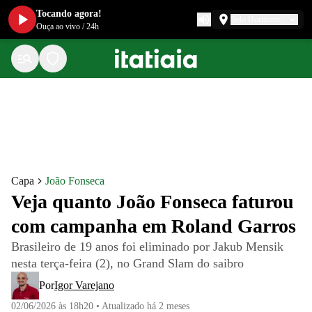
Tocando agora!
Belo Horizonte
Ouça ao vivo
/
24h
Capa
João Fonseca
Veja quanto João Fonseca faturou
com campanha em Roland Garros
Brasileiro de 19 anos foi eliminado por Jakub Mensik
nesta terça-feira (2), no Grand Slam do saibro
Por
Igor Varejano
02/06/2026 às 18h20
•
Atualizado
há 2 meses