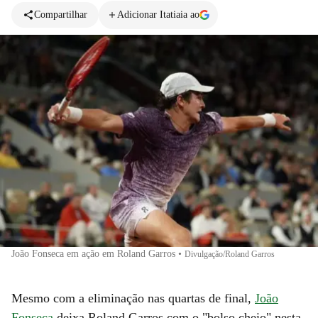
Compartilhar
Adicionar Itatiaia ao
João Fonseca em ação em Roland Garros
•
Divulgação/Roland Garros
Mesmo com a eliminação nas quartas de final,
João
Fonseca
deixa Roland Garros com o "bolso cheio" nesta