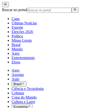
Buscar no portal
Capa
Últimas Notícias
Esporte
Eleições 2026
Política
Minas Gerais
Brasil
Mundo
Agro
Entretenimento
Eloos
Agro
Apostas
Auto
Brasil
Ciência e Tecnologia
Colunas
Copa do Mundo
Cultura e Lazer
Economia