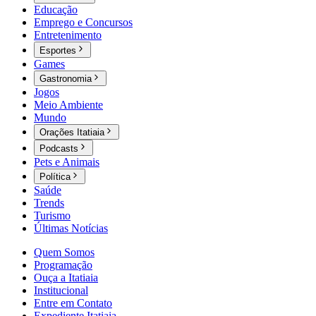
Educação
Emprego e Concursos
Entretenimento
Esportes
Games
Gastronomia
Jogos
Meio Ambiente
Mundo
Orações Itatiaia
Podcasts
Pets e Animais
Política
Saúde
Trends
Turismo
Últimas Notícias
Quem Somos
Programação
Ouça a Itatiaia
Institucional
Entre em Contato
Expediente Itatiaia