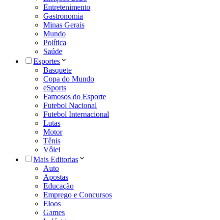
Entretenimento
Gastronomia
Minas Gerais
Mundo
Política
Saúde
Esportes
Basquete
Copa do Mundo
eSports
Famosos do Esporte
Futebol Nacional
Futebol Internacional
Lutas
Motor
Tênis
Vôlei
Mais Editorias
Auto
Apostas
Educação
Emprego e Concursos
Eloos
Games