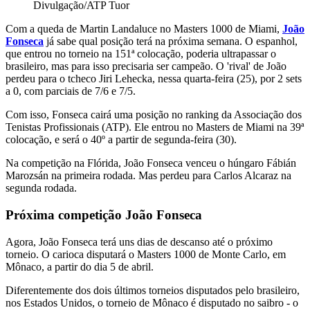
Divulgação/ATP Tuor
Com a queda de Martin Landaluce no Masters 1000 de Miami,
João
Fonseca
já sabe qual posição terá na próxima semana. O espanhol,
que entrou no torneio na 151ª colocação, poderia ultrapassar o
brasileiro, mas para isso precisaria ser campeão. O 'rival' de João
perdeu para o tcheco Jiri Lehecka, nessa quarta-feira (25), por 2 sets
a 0, com parciais de 7/6 e 7/5.
Com isso, Fonseca cairá uma posição no ranking da Associação dos
Tenistas Profissionais (ATP). Ele entrou no Masters de Miami na 39ª
colocação, e será o 40º a partir de segunda-feira (30).
Na competição na Flórida, João Fonseca venceu o húngaro
Fábián
Marozsán na primeira rodada. Mas perdeu para Carlos Alcaraz na
segunda rodada.
Próxima competição João Fonseca
Agora, João Fonseca terá uns dias de descanso até o próximo
torneio. O carioca disputará o Masters 1000 de Monte Carlo, em
Mônaco, a partir do dia 5 de abril.
Diferentemente dos dois últimos torneios disputados pelo brasileiro,
nos Estados Unidos, o torneio de Mônaco é disputado no saibro - o