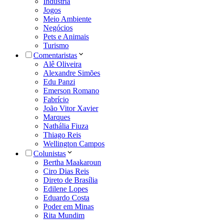
Indústria
Jogos
Meio Ambiente
Negócios
Pets e Animais
Turismo
Comentaristas
Alê Oliveira
Alexandre Simões
Edu Panzi
Emerson Romano
Fabrício
João Vitor Xavier
Marques
Nathália Fiuza
Thiago Reis
Wellington Campos
Colunistas
Bertha Maakaroun
Ciro Dias Reis
Direto de Brasília
Edilene Lopes
Eduardo Costa
Poder em Minas
Rita Mundim