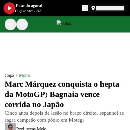
Tocando agora!
Belo Horizonte
Ouça ao vivo
/
24h
Capa
Motor
Marc Márquez conquista o hepta
da MotoGP; Bagnaia vence
corrida no Japão
Cinco anos depois de lesão no braço direito, espanhol se
sagra campeão com pódio em Motegi
Por
Luccas Melo