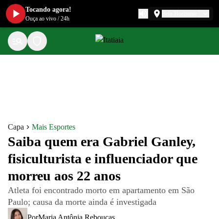
Tocando agora!
Belo Horizonte
Ouça ao vivo
/
24h
Capa
Mais Esportes
Saiba quem era Gabriel Ganley,
fisiculturista e influenciador que
morreu aos 22 anos
Atleta foi encontrado morto em apartamento em São
Paulo; causa da morte ainda é investigada
Por
Maria Antônia Rebouças