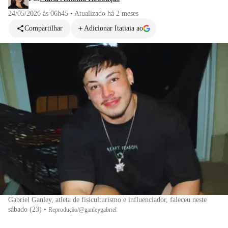
24/05/2026 às 06h45
•
Atualizado
há 2 meses
Compartilhar
Adicionar Itatiaia ao
Gabriel Ganley, atleta de fisiculturismo e influenciador, faleceu neste
sábado (23)
•
Reprodução/@ganleygabriel